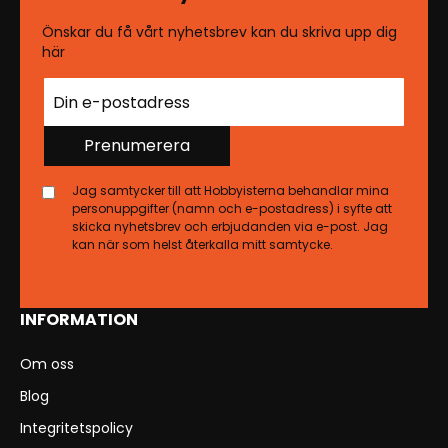
Önskar du få vårt nyhetsbrev kan du skriva upp dig
här
Prenumerera
Jag samtycker till att Hobbyisterna behandlar mina
personuppgifter (namn och e-postadress) i syfte att
skicka nyhetsbrev och erbjudanden via e-post. Jag
kan när som helst återkalla mitt samtycke.
INFORMATION
Om oss
Blog
Integritetspolicy