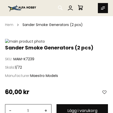
SEARCH
MIN VARUKORG
Hem
Sander Smoke Generators (2 pcs)
Hoppa
till
Hoppa
Sander Smoke Generators (2 pcs)
slutet
till
av
början
SKU
MAM-K7239
bildgalleriet
av
bildgalleriet
Skala
1/72
Manufacturer
Maestro Models
60,00 kr
-
+
Lägg i varukorg