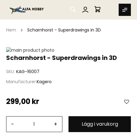
SEARCH
MIN VARUKORG
Hem
Scharnhorst - Superdrawings in 3D
Hoppa
till
Hoppa
Scharnhorst - Superdrawings in 3D
slutet
till
av
början
SKU
KAG-16007
bildgalleriet
av
bildgalleriet
Manufacturer
Kagero
299,00 kr
-
+
Lägg i varukorg