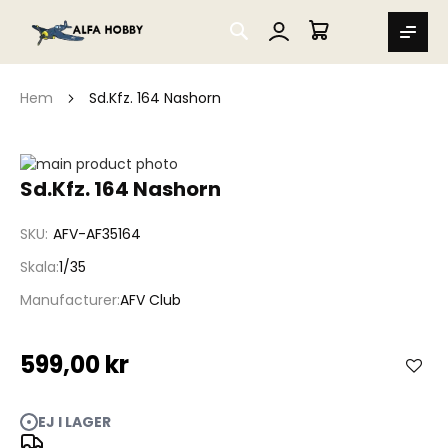
SEARCH
MIN VARUKORG
Hem
Sd.Kfz. 164 Nashorn
Hoppa
till
Hoppa
Sd.Kfz. 164 Nashorn
slutet
till
av
början
SKU
AFV-AF35164
bildgalleriet
av
bildgalleriet
Skala
1/35
Manufacturer
AFV Club
599,00 kr
EJ I LAGER