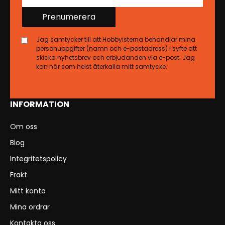
Prenumerera
Jag samtycker till att Hobbyisterna behandlar mina
personuppgifter (namn och e-postadress) i syfte att
skicka nyhetsbrev och erbjudanden via e-post. Jag
kan när som helst återkalla mitt samtycke.
INFORMATION
Om oss
Blog
Integritetspolicy
Frakt
Mitt konto
Mina ordrar
Kontakta oss