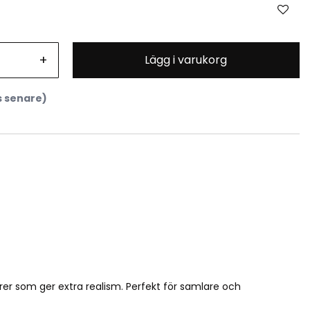
+
Lägg i varukorg
s senare)
,5 cm. 1:35
er som ger extra realism. Perfekt för samlare och