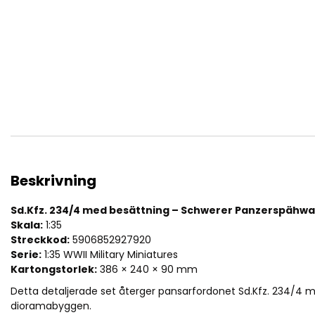
av
bildgalleriet
Sd.Kfz. 234/4 w/CREW Schwerer Panzerspähwagen 7,5 cm. 
Beskrivning
Sd.Kfz. 234/4 med besättning – Schwerer Panzerspähwa
Skala:
1:35
Streckkod:
5906852927920
Serie:
1:35 WWII Military Miniatures
Kartongstorlek:
386 × 240 × 90 mm
Detta detaljerade set återger pansarfordonet Sd.Kfz. 234/4 m
dioramabyggen.