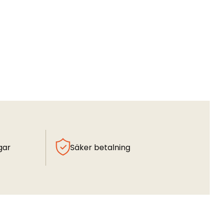
gar
Säker betalning