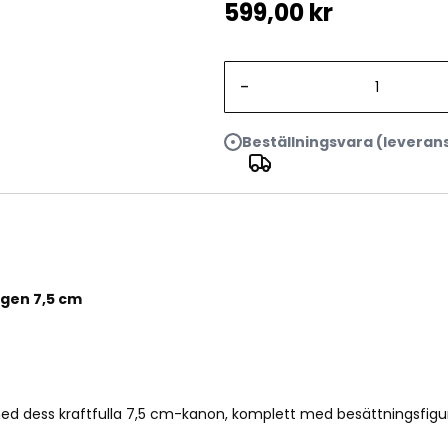
599,00 kr
-
Beställningsvara (leveran
1:35
Sd.Kfz. 234/4 w/CREW Schwerer Panzerspähwagen 7
gen 7,5 cm
ed dess kraftfulla 7,5 cm-kanon, komplett med besättningsfigur