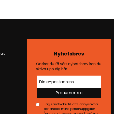
Nyhetsbrev
ar:
Önskar du få vårt nyhetsbrev kan du
skriva upp dig här
Prenumerera
Jag samtycker till att Hobbyisterna
behandlar mina personuppgifter
(namn och e-postadress) i syfte att