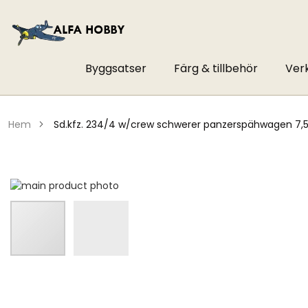
Byggsatser
Färg & tillbehör
Ver
hem
sd.kfz. 234/4 w/crew schwerer panzerspähwagen 7,5
Hoppa
till
slutet
av
bildgalleriet
Hoppa
till
början