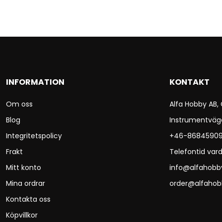
INFORMATION
KONTAKT
Om oss
Alfa Hobby AB,
Blog
Instrumentväg
Integritetspolicy
+46-8684590
Frakt
Telefontid vard
Mitt konto
info@alfahobb
Mina ordrar
order@alfahob
Kontakta oss
Köpvillkor