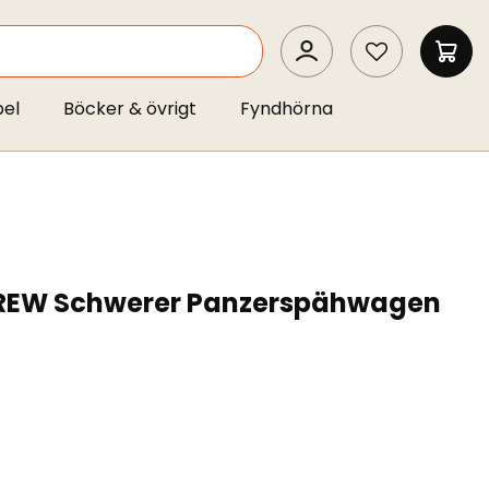
SEARCH
MIN 
pel
Böcker & övrigt
Fyndhörna
CREW Schwerer Panzerspähwagen