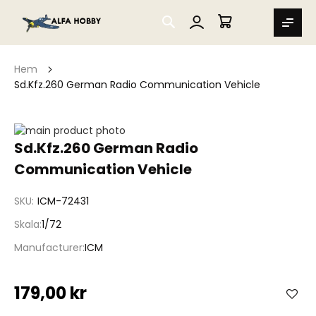
SEARCH
MIN VARUKORG
Hem
Sd.Kfz.260 German Radio Communication Vehicle
Hoppa
till
Hoppa
Sd.Kfz.260 German Radio
slutet
till
Communication Vehicle
av
början
bildgalleriet
av
bildgalleriet
SKU
ICM-72431
Skala
1/72
Manufacturer
ICM
179,00 kr