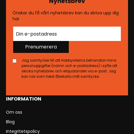
Nyhetsbrev
Önskar du få vårt nyhetsbrev kan du skriva upp dig
här
Prenumerera
Jag samtycker till att Hobbyisterna behandlar mina
personuppgifter (namn och e-postadress) i syfte att
skicka nyhetsbrev och erbjudanden via e-post. Jag
kan när som helst återkalla mitt samtycke.
INFORMATION
Om oss
Blog
Integritetspolicy