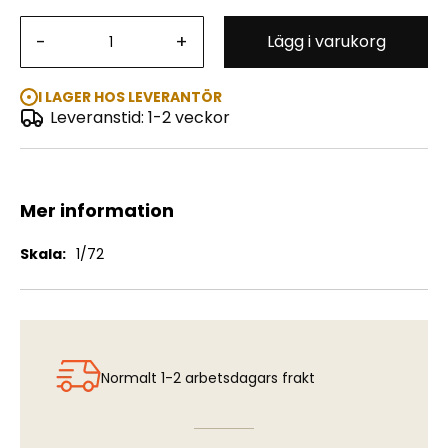
-
+
Lägg i varukorg
Sd.Kfz.260 German Radio Communication Vehicle
I LAGER HOS LEVERANTÖR
Leveranstid: 1-2 veckor
Mer information
Mer
1/72
information
Normalt 1-2 arbetsdagars frakt