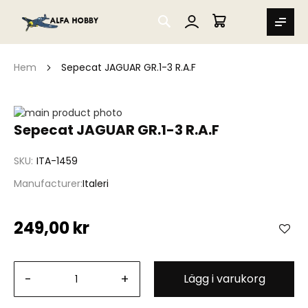
SEARCH
MIN VARUKORG
Hem
Sepecat JAGUAR GR.1-3 R.A.F
Hoppa
till
Hoppa
Sepecat JAGUAR GR.1-3 R.A.F
slutet
till
av
början
SKU
ITA-1459
bildgalleriet
av
bildgalleriet
Manufacturer
Italeri
249,00 kr
-
+
Lägg i varukorg