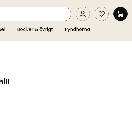
SEARCH
MIN 
pel
Böcker & övrigt
Fyndhörna
ill