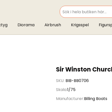
SEARCH
ktyg
Diorama
Airbrush
Krigsspel
Figurs
Sir Winston Church
SKU
BIB-BB0706
Skala
1/75
Manufacturer
Billing Boats