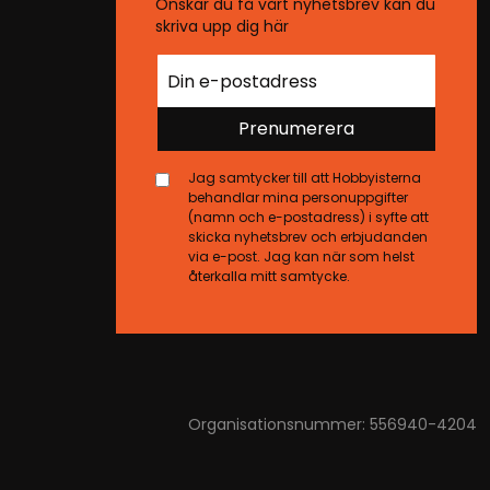
Önskar du få vårt nyhetsbrev kan du
skriva upp dig här
Prenumerera
Jag samtycker till att Hobbyisterna
behandlar mina personuppgifter
(namn och e-postadress) i syfte att
skicka nyhetsbrev och erbjudanden
via e-post. Jag kan när som helst
återkalla mitt samtycke.
Organisationsnummer: 556940-4204