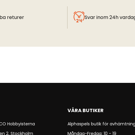
ba returer
Svar inom 24h varda
VÅRA BUTIKER
 CO Hobbyisterna
Alphaspels butik för avhämtning
en 2, Stockholm
Måndag-Fredag: 10 - 19