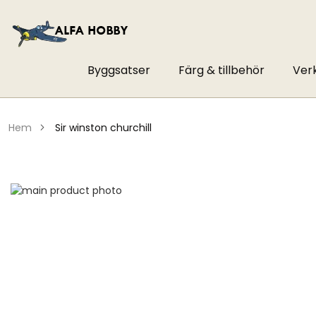
Byggsatser
Färg & tillbehör
Ver
hem
sir winston churchill
Hoppa
till
Hoppa
slutet
till
av
början
bildgalleriet
av
bildgalleriet