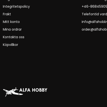
Integritetspolicy
+46-8684590
Frakt
Telefontid vard
Mitt konto
info@alfahobb
Mina ordrar
order@alfahob
Kontakta oss
Köpvillkor