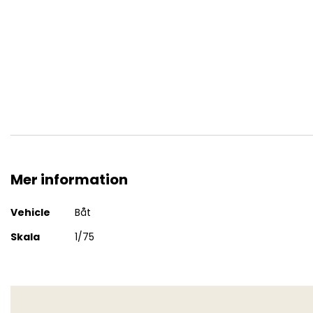
Sir Winston Churchill
Mer information
Mer
Vehicle
Båt
information
Skala
1/75