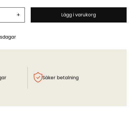
+
Lägg i varukorg
tsdagar
gar
Säker betalning