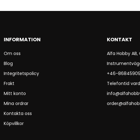
INFORMATION
KONTAKT
Om oss
Alfa Hobby AB,
Blog
Instrumentväg
Integritetspolicy
+46-8684590
Frakt
Telefontid vard
Mitt konto
info@alfahobb
Mina ordrar
order@alfahob
Kontakta oss
Köpvillkor