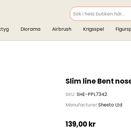
SEARCH
ktyg
Diorama
Airbrush
Krigsspel
Figurs
Slim line Bent nose
SKU
SHE-PPL7342
Manufacturer
Shesto Ltd
139,00 kr