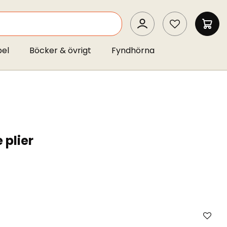
SEARCH
MIN 
pel
Böcker & övrigt
Fyndhörna
 plier