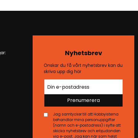
Nyhetsbrev
ar:
Önskar du få vårt nyhetsbrev kan du
skriva upp dig här
Prenumerera
Jag samtycker till att Hobbyisterna
behandlar mina personuppgifter
(namn och e-postadress) i syfte att
skicka nyhetsbrev och erbjudanden
via e-post. Jag kan när som helst