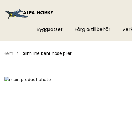
Byggsatser
Färg & tillbehör
Ver
hem
slim line bent nose plier
Hoppa
till
Hoppa
slutet
till
av
början
bildgalleriet
av
bildgalleriet