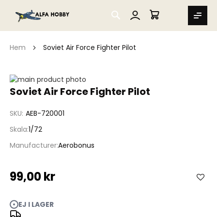
SEARCH
MIN VARUKORG
Hem
Soviet Air Force Fighter Pilot
Hoppa
till
Hoppa
Soviet Air Force Fighter Pilot
slutet
till
av
början
SKU
AEB-720001
bildgalleriet
av
bildgalleriet
Skala
1/72
Manufacturer
Aerobonus
99,00 kr
EJ I LAGER