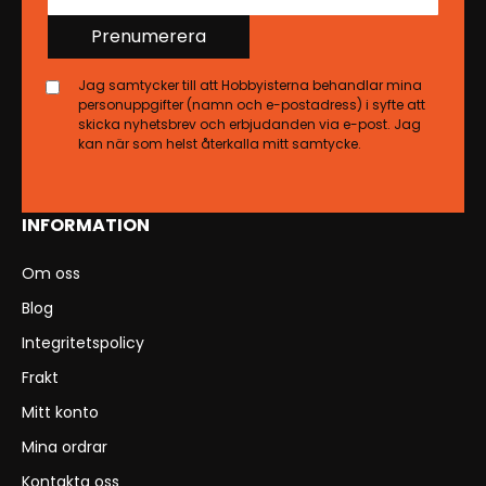
Prenumerera
Jag samtycker till att Hobbyisterna behandlar mina
personuppgifter (namn och e-postadress) i syfte att
skicka nyhetsbrev och erbjudanden via e-post. Jag
kan när som helst återkalla mitt samtycke.
INFORMATION
Om oss
Blog
Integritetspolicy
Frakt
Mitt konto
Mina ordrar
Kontakta oss