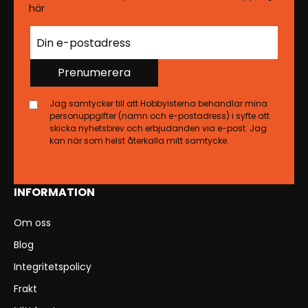
här
Prenumerera
Jag samtycker till att Hobbyisterna behandlar mina
personuppgifter (namn och e-postadress) i syfte att
skicka nyhetsbrev och erbjudanden via e-post. Jag
kan när som helst återkalla mitt samtycke.
INFORMATION
Om oss
Blog
Integritetspolicy
Frakt