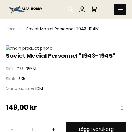
SEARCH
MIN VARUKORG
Hem
Soviet Mecial Personnel "1943-1945"
Hoppa
till
Hoppa
Soviet Mecial Personnel "1943-1945"
slutet
till
av
början
SKU
ICM-35551
bildgalleriet
av
bildgalleriet
Skala
1/35
Manufacturer
ICM
149,00 kr
-
+
Lägg i varukorg