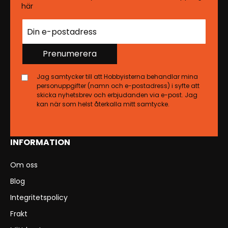
här
Prenumerera
Jag samtycker till att Hobbyisterna behandlar mina
personuppgifter (namn och e-postadress) i syfte att
skicka nyhetsbrev och erbjudanden via e-post. Jag
kan när som helst återkalla mitt samtycke.
INFORMATION
Om oss
Blog
Integritetspolicy
Frakt