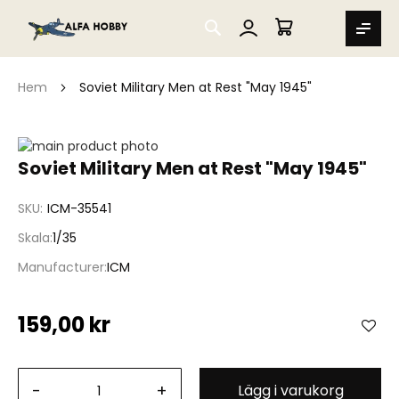
SEARCH
MIN VARUKORG
Hem
Soviet Military Men at Rest "May 1945"
Hoppa
till
Hoppa
Soviet Military Men at Rest "May 1945"
slutet
till
av
början
SKU
ICM-35541
bildgalleriet
av
bildgalleriet
Skala
1/35
Manufacturer
ICM
159,00 kr
-
+
Lägg i varukorg