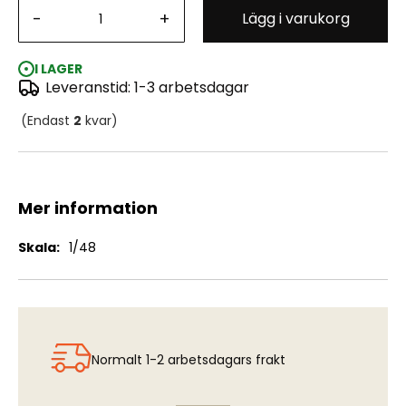
-
+
Lägg i varukorg
SPK Recce Pos for JAS39C/D Gripen (ITA)
I LAGER
Leveranstid: 1-3 arbetsdagar
(Endast
2
kvar)
Mer information
Mer
1/48
information
Normalt 1-2 arbetsdagars frakt