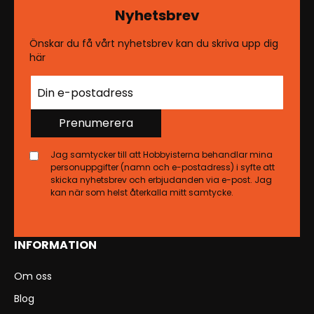
Nyhetsbrev
Önskar du få vårt nyhetsbrev kan du skriva upp dig
här
Prenumerera
Jag samtycker till att Hobbyisterna behandlar mina
personuppgifter (namn och e-postadress) i syfte att
skicka nyhetsbrev och erbjudanden via e-post. Jag
kan när som helst återkalla mitt samtycke.
INFORMATION
Om oss
Blog