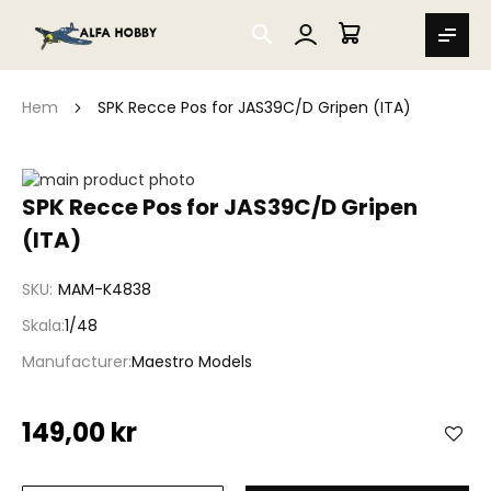
SEARCH
MIN VARUKORG
Hem
SPK Recce Pos for JAS39C/D Gripen (ITA)
Hoppa
till
Hoppa
SPK Recce Pos for JAS39C/D Gripen
slutet
till
(ITA)
av
början
bildgalleriet
av
bildgalleriet
SKU
MAM-K4838
Skala
1/48
Manufacturer
Maestro Models
149,00 kr