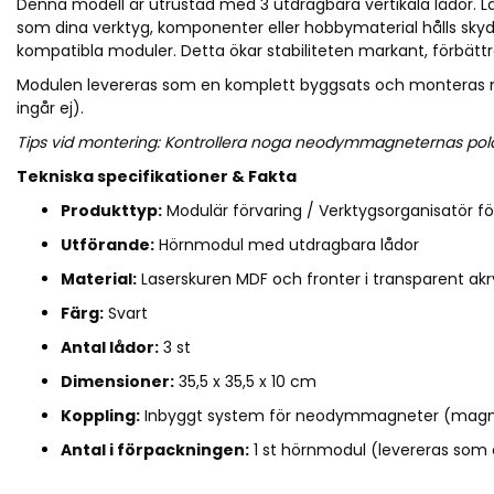
Denna modell är utrustad med 3 utdragbara vertikala lådor. Lå
som dina verktyg, komponenter eller hobbymaterial hålls sk
kompatibla moduler. Detta ökar stabiliteten markant, förbättr
Modulen levereras som en komplett byggsats och monteras m
ingår ej).
Tips vid montering: Kontrollera noga neodymmagneternas polarit
Tekniska specifikationer & Fakta
Produkttyp:
Modulär förvaring / Verktygsorganisatör f
Utförande:
Hörnmodul med utdragbara lådor
Material:
Laserskuren MDF och fronter i transparent akr
Färg:
Svart
Antal lådor:
3 st
Dimensioner:
35,5 x 35,5 x 10 cm
Koppling:
Inbyggt system för neodymmagneter (magne
Antal i förpackningen:
1 st hörnmodul (levereras som