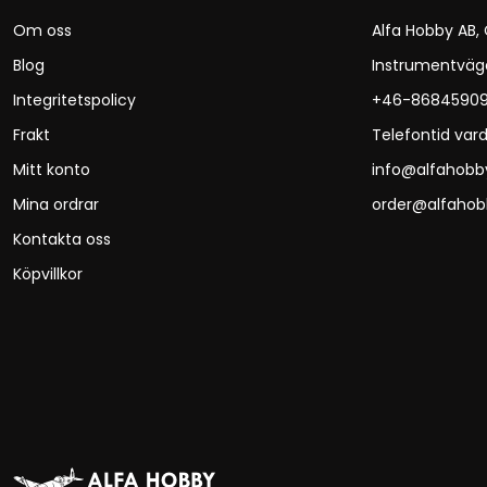
Om oss
Alfa Hobby AB,
Blog
Instrumentväg
Integritetspolicy
+46-8684590
Frakt
Telefontid vard
Mitt konto
info@alfahobb
Mina ordrar
order@alfahob
Kontakta oss
Köpvillkor