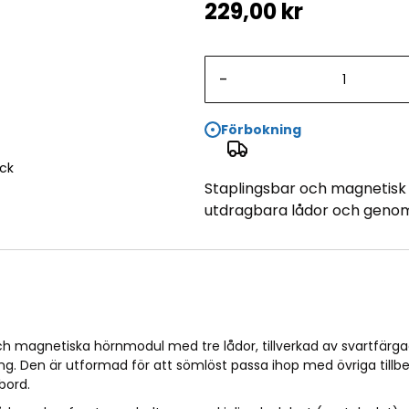
229,00 kr
-
Förbokning
ack
Staplingsbar och magnetisk
utdragbara lådor och genoms
h magnetiska hörnmodul med tre lådor, tillverkad av svartfärga
g. Den är utformad för att sömlöst passa ihop med övriga tillb
bord.