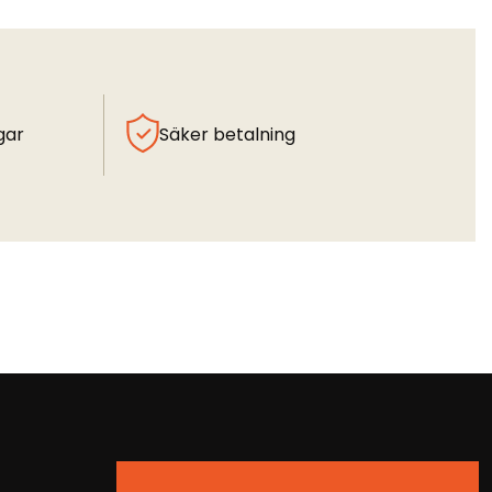
gar
Säker betalning