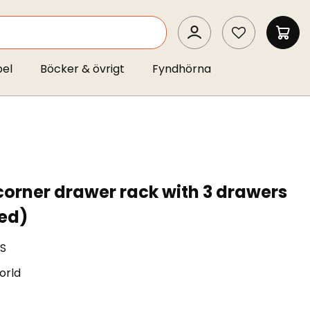
SEARCH
MIN 
pel
Böcker & övrigt
Fyndhörna
orner drawer rack with 3 drawers
zed)
ES
orld