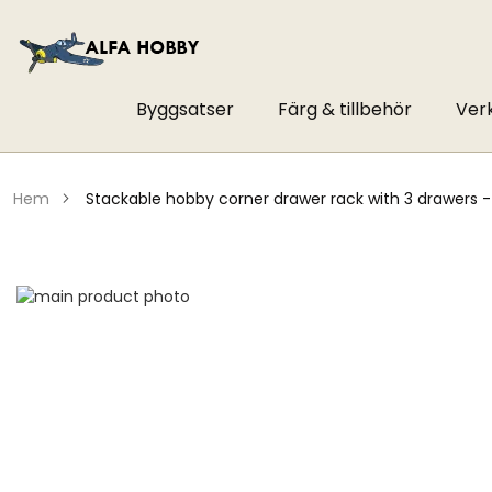
Byggsatser
Färg & tillbehör
Ver
hem
stackable hobby corner drawer rack with 3 drawers 
Hoppa
till
Hoppa
slutet
till
av
början
bildgalleriet
av
bildgalleriet