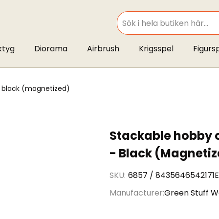
SEARCH
ktyg
Diorama
Airbrush
Krigsspel
Figurs
- black (magnetized)
Stackable hobby c
- Black (Magneti
SKU
6857 / 8435646542171
Manufacturer
Green Stuff W