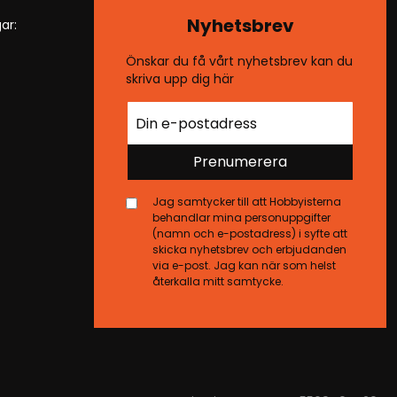
Nyhetsbrev
ar:
Önskar du få vårt nyhetsbrev kan du
skriva upp dig här
Prenumerera
Jag samtycker till att Hobbyisterna
behandlar mina personuppgifter
(namn och e-postadress) i syfte att
skicka nyhetsbrev och erbjudanden
via e-post. Jag kan när som helst
återkalla mitt samtycke.