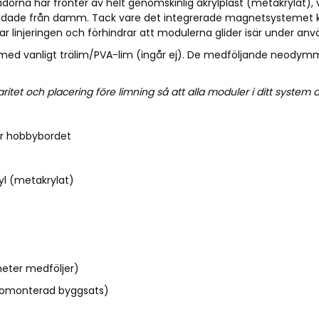
dorna har fronter av helt genomskinlig akrylplast (metakrylat), v
yddade från damm. Tack vare det integrerade magnetsystemet k
ar linjeringen och förhindrar att modulerna glider isär under anv
ed vanligt trälim/PVA-lim (ingår ej). De medföljande neodymm
et och placering före limning så att alla moduler i ditt system d
ör hobbybordet
yl (metakrylat)
ter medföljer)
 omonterad byggsats)