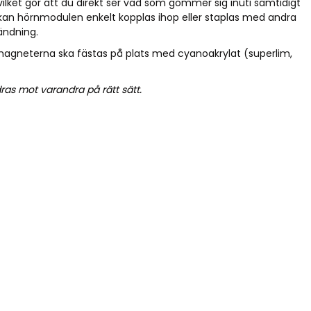
ilket gör att du direkt ser vad som gömmer sig inuti samtidigt
an hörnmodulen enkelt kopplas ihop eller staplas med andra
ändning.
agneterna ska fästas på plats med cyanoakrylat (superlim,
ras mot varandra på rätt sätt.