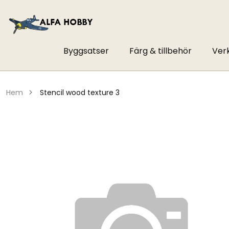
Byggsatser
Färg & tillbehör
Ver
hem
stencil wood texture 3
Hoppa
till
slutet
av
bildgalleriet