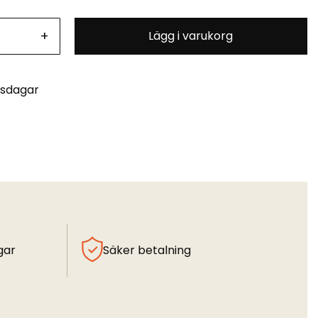
+
Lägg i varukorg
tsdagar
gar
Säker betalning