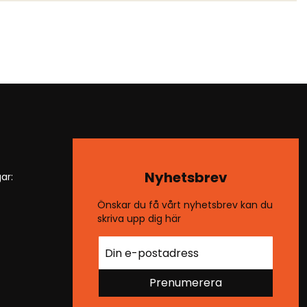
Nyhetsbrev
ar:
Önskar du få vårt nyhetsbrev kan du
skriva upp dig här
Prenumerera