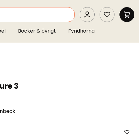
SEARCH
MIN 
pel
Böcker & övrigt
Fyndhörna
ure 3
enbeck