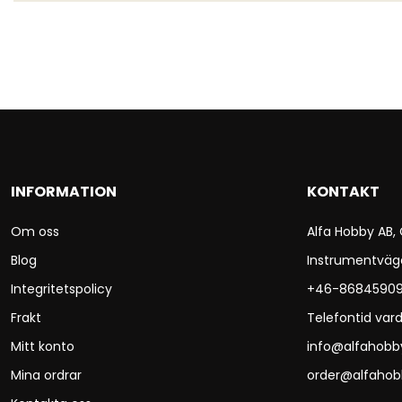
INFORMATION
KONTAKT
Om oss
Alfa Hobby AB,
Blog
Instrumentväg
Integritetspolicy
+46-8684590
Frakt
Telefontid vard
Mitt konto
info@alfahobb
Mina ordrar
order@alfahob