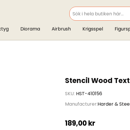
SEARCH
ktyg
Diorama
Airbrush
Krigsspel
Figurs
Stencil Wood Text
SKU
HST-410156
Manufacturer
Harder & Ste
189,00 kr