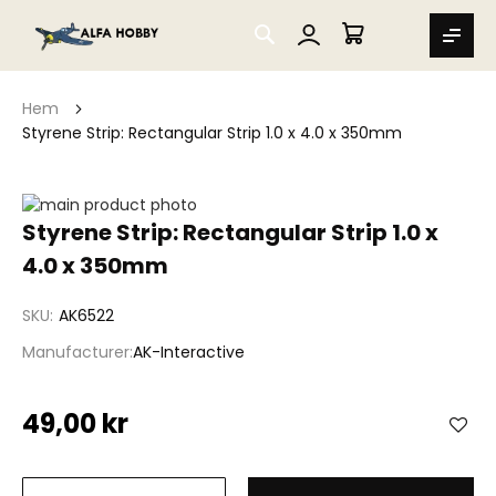
SEARCH
MIN VARUKORG
Hem
Styrene Strip: Rectangular Strip 1.0 x 4.0 x 350mm
Hoppa
till
Hoppa
Styrene Strip: Rectangular Strip 1.0 x
slutet
till
4.0 x 350mm
av
början
bildgalleriet
av
bildgalleriet
SKU
AK6522
Manufacturer
AK-Interactive
49,00 kr