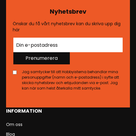
Nyhetsbrev
Önskar du få vårt nyhetsbrev kan du skriva upp dig
här
Prenumerera
Jag samtycker till att Hobbyisterna behandlar mina
personuppgifter (namn och e-postadress) i syfte att
skicka nyhetsbrev och erbjudanden via e-post. Jag
kan när som helst återkalla mitt samtycke.
INFORMATION
Om oss
Blog