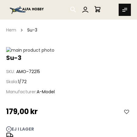
SEARCH
MIN VARUKORG
Hem
Su-3
Hoppa
till
Hoppa
Su-3
slutet
till
av
början
SKU
AMO-72215
bildgalleriet
av
bildgalleriet
Skala
1/72
Manufacturer
A-Model
179,00 kr
EJ I LAGER