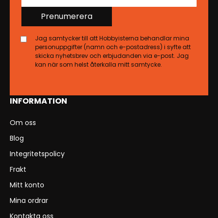
Prenumerera
Jag samtycker till att Hobbyisterna behandlar mina
personuppgifter (namn och e-postadress) i syfte att
skicka nyhetsbrev och erbjudanden via e-post. Jag
kan när som helst återkalla mitt samtycke.
INFORMATION
Om oss
Blog
Integritetspolicy
Frakt
Mitt konto
Mina ordrar
Kontakta oss