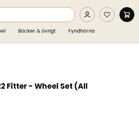
SEARCH
MIN 
pel
Böcker & övrigt
Fyndhörna
 Fitter - Wheel Set (All