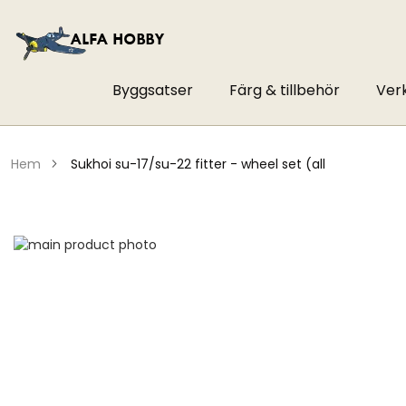
Byggsatser
Färg & tillbehör
Ver
hem
sukhoi su-17/su-22 fitter - wheel set (all
Hoppa
till
Hoppa
slutet
till
av
början
bildgalleriet
av
bildgalleriet