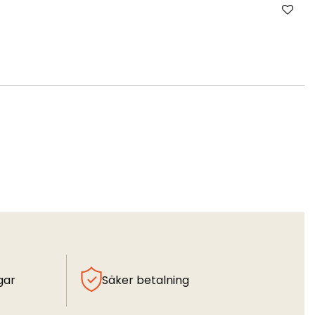
gar
Säker betalning