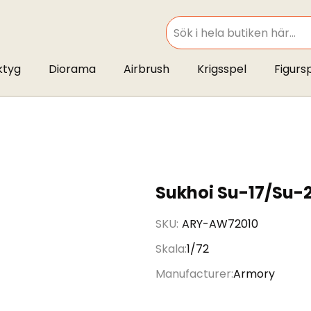
SEARCH
ktyg
Diorama
Airbrush
Krigsspel
Figurs
Sukhoi Su-17/Su-22
SKU
ARY-AW72010
Skala
1/72
Manufacturer
Armory