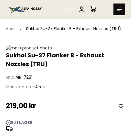
SEARCH
MIN VARUKORG
Hem
Sukhoi Su-27 Flanker B - Exhaust Nozzles (TRU)
Hoppa
till
Hoppa
Sukhoi Su-27 Flanker B - Exhaust
slutet
till
Nozzles (TRU)
av
början
bildgalleriet
av
bildgalleriet
SKU
AIR-7281
Manufacturer
Aires
219,00 kr
EJ I LAGER