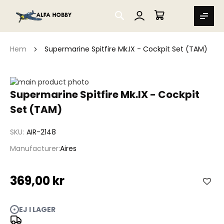
SEARCH
MIN VARUKORG
Hem
Supermarine Spitfire Mk.IX - Cockpit Set (TAM)
Hoppa
till
Hoppa
Supermarine Spitfire Mk.IX - Cockpit
slutet
till
Set (TAM)
av
början
bildgalleriet
av
bildgalleriet
SKU
AIR-2148
Manufacturer
Aires
369,00 kr
EJ I LAGER