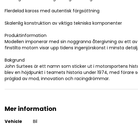
Flerdelad kaross med autentisk färgsättning
Skalenlig konstruktion av viktiga tekniska komponenter
Produktinformation
Modellen imponerar med sin noggranna återgivning av ett av 7
finstilta motorn visar upp tidens ingenjörskonst i minsta detalj.
Bakgrund
John Surtees är ett namn som sticker ut i motorsportens histor
blev en höjdpunkt i teamets historia under 1974, med förare 
präglad av mod, innovation och racingdrömmar.
Mer information
Mer
Vehicle
Bil
information