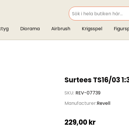
SEARCH
ktyg
Diorama
Airbrush
Krigsspel
Figurs
Surtees TS16/03 1:
SKU
REV-07739
Manufacturer
Revell
229,00 kr