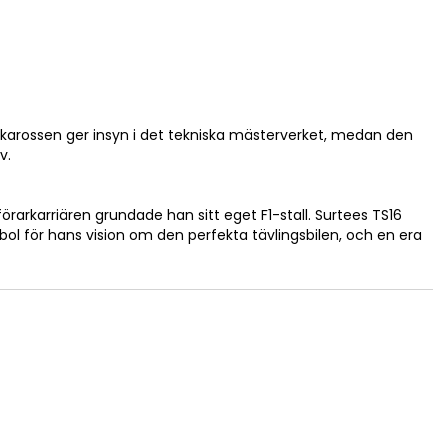
 karossen ger insyn i det tekniska mästerverket, medan den
v.
rarkarriären grundade han sitt eget F1-stall. Surtees TS16
l för hans vision om den perfekta tävlingsbilen, och en era