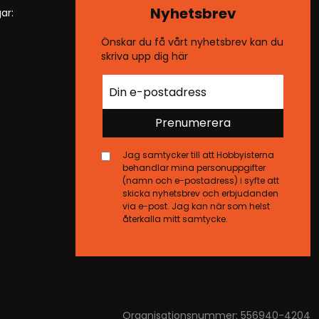
Nyhetsbrev
ar:
Önskar du få vårt nyhetsbrev kan du
skriva upp dig här
Prenumerera
Jag samtycker till att Hobbyisterna
behandlar mina personuppgifter
(namn och e-postadress) i syfte att
skicka nyhetsbrev och erbjudanden
via e-post. Jag kan när som helst
återkalla mitt samtycke.
Organisationsnummer: 556940-4204