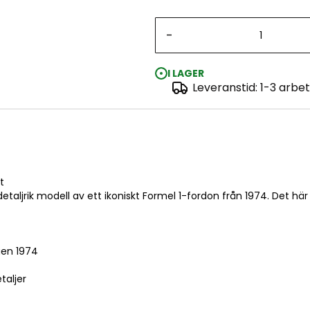
-
I LAGER
Leveranstid: 1-3 arbe
Surtees TS16/03 1:32
t
aljrik modell av ett ikoniskt Formel 1-fordon från 1974. Det hä
gen 1974
taljer