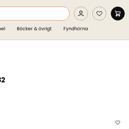
SEARCH
MIN 
pel
Böcker & övrigt
Fyndhörna
32