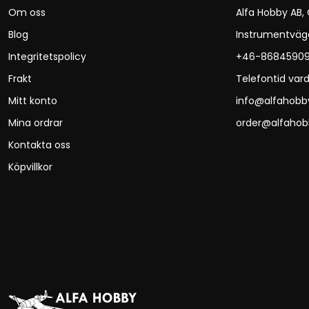
Om oss
Alfa Hobby AB,
Blog
Instrumentväg
Integritetspolicy
+46-8684590
Frakt
Telefontid vard
Mitt konto
info@alfahobb
Mina ordrar
order@alfahob
Kontakta oss
Köpvillkor