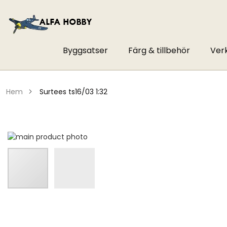
Byggsatser
Färg & tillbehör
Ver
hem
surtees ts16/03 1:32
Hoppa
till
slutet
av
bildgalleriet
Hoppa
till
början