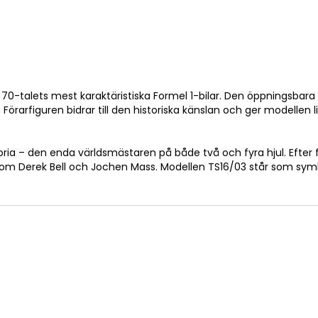
0-talets mest karaktäristiska Formel 1-bilar. Den öppningsbara
 Förarfiguren bidrar till den historiska känslan och ger modellen li
ia – den enda världsmästaren på både två och fyra hjul. Efter fö
som Derek Bell och Jochen Mass. Modellen TS16/03 står som symbo