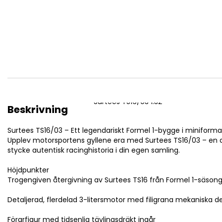
av
bildgalleriet
Surtees TS16/03 1:32
Beskrivning
Surtees TS16/03 – Ett legendariskt Formel 1-bygge i miniforma
Upplev motorsportens gyllene era med Surtees TS16/03 – en det
stycke autentisk racinghistoria i din egen samling.
Höjdpunkter
Trogengiven återgivning av Surtees TS16 från Formel 1-säson
Detaljerad, flerdelad 3-litersmotor med filigrana mekaniska de
Förarfigur med tidsenlig tävlingsdräkt ingår