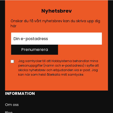
Nyhetsbrev
Önskar du få vårt nyhetsbrev kan du skriva upp dig
här
Prenumerera
Jag samtycker till att Hobbyisterna behandlar mina
personuppgifter (namn och e-postadress) i syfte att
skicka nyhetsbrev och erbjudanden via e-post. Jag
kan när som helst återkalla mitt samtycke.
INFORMATION
Om oss
Blog