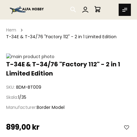
SEARCH
MIN VARUKORG
Hem
T-34E & T-34/76 "Factory 112" - 2 in 1 Limited Edition
Hoppa
till
Hoppa
T-34E & T-34/76 "Factory 112" - 2 in 1
slutet
till
Limited Edition
av
början
bildgalleriet
av
bildgalleriet
SKU
BDM-BT009
Skala
1/35
Manufacturer
Border Model
899,00 kr