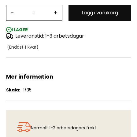
-
+
Lägg i varukorg
T-34E & T-34/76 "Factory 112" - 2 in 1 Limited Edition
I LAGER
Leveranstid: 1-3 arbetsdagar
(Endast
1
kvar)
Mer information
Mer
1/35
information
Normalt 1-2 arbetsdagars frakt