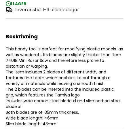
I LAGER
Leveranstid: 1-3 arbetsdagar
Tamiya Handy Craft Saw II
Beskrivning
This handy tool is perfect for modifying plastic models as
well as woodcraft. Its blades are slightly thicker than Item
74018 Mini Razor Saw and therefore less prone to
distortion or warping.
The item includes 2 blades of different width, and
features fine teeth which enable it to cut through a
variety of materials while leaving a smooth finish.
The 2 blades can be inserted into the included plastic
grip, which features the Tamiya logo.
Includes wide carbon steel blade x1 and slim carbon steel
blade x1
Both blades are of .35mm thickness.
Wide blade length: 46mm
Slim blade length: 43mm