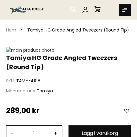
SEARCH
MIN VARUKORG
Hem
Tamiya HG Grade Angled Tweezers (Round Tip)
Hoppa
till
Hoppa
Tamiya HG Grade Angled Tweezers
slutet
till
(Round Tip)
av
början
bildgalleriet
av
bildgalleriet
SKU
TAM-74108
Manufacturer
Tamiya
289,00 kr
-
+
Lägg i varukorg