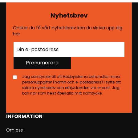
Nyhetsbrev
Önskar du få vårt nyhetsbrev kan du skriva upp dig
här
Prenumerera
Jag samtycker till att Hobbyisterna behandlar mina
personuppgifter (namn och e-postadress) i syfte att
skicka nyhetsbrev och erbjudanden via e-post. Jag
kan när som helst återkalla mitt samtycke.
INFORMATION
Om oss