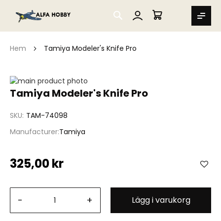
SEARCH
MIN VARUKORG
Hem
Tamiya Modeler's Knife Pro
Hoppa
till
Hoppa
Tamiya Modeler's Knife Pro
slutet
till
av
början
SKU
TAM-74098
bildgalleriet
av
bildgalleriet
Manufacturer
Tamiya
325,00 kr
-
+
Lägg i varukorg