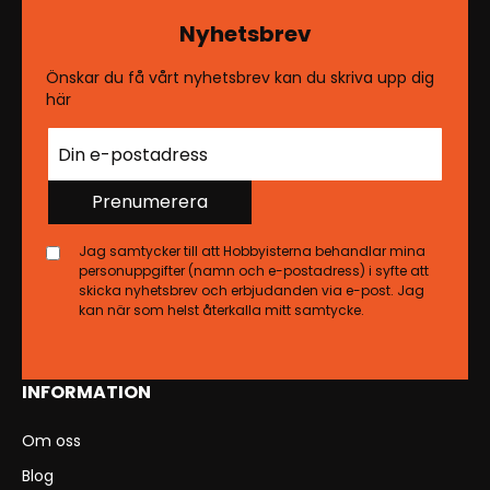
Nyhetsbrev
Önskar du få vårt nyhetsbrev kan du skriva upp dig
här
Prenumerera
Jag samtycker till att Hobbyisterna behandlar mina
personuppgifter (namn och e-postadress) i syfte att
skicka nyhetsbrev och erbjudanden via e-post. Jag
kan när som helst återkalla mitt samtycke.
INFORMATION
Om oss
Blog