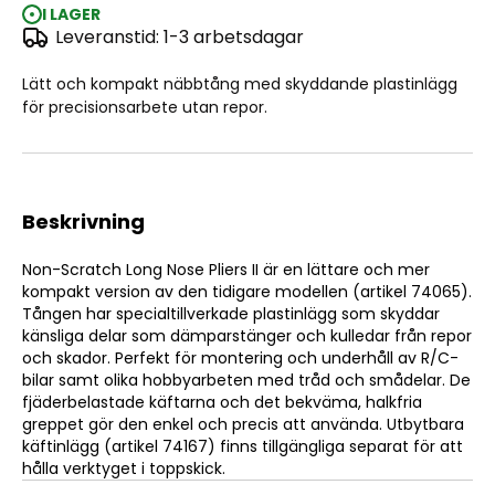
I LAGER
Leveranstid: 1-3 arbetsdagar
TAMIYA Non-Scratch Long Nose Pliers II
Lätt och kompakt näbbtång med skyddande plastinlägg
för precisionsarbete utan repor.
Beskrivning
Non-Scratch Long Nose Pliers II är en lättare och mer
kompakt version av den tidigare modellen (artikel 74065).
Tången har specialtillverkade plastinlägg som skyddar
känsliga delar som dämparstänger och kulledar från repor
och skador. Perfekt för montering och underhåll av R/C-
bilar samt olika hobbyarbeten med tråd och smådelar. De
fjäderbelastade käftarna och det bekväma, halkfria
greppet gör den enkel och precis att använda. Utbytbara
käftinlägg (artikel 74167) finns tillgängliga separat för att
hålla verktyget i toppskick.