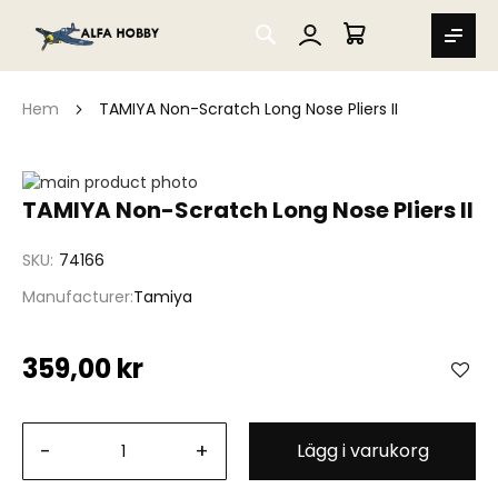
SEARCH
MIN VARUKORG
Hem
TAMIYA Non-Scratch Long Nose Pliers II
Hoppa
till
Hoppa
TAMIYA Non-Scratch Long Nose Pliers II
slutet
till
av
början
SKU
74166
bildgalleriet
av
bildgalleriet
Manufacturer
Tamiya
359,00 kr
-
+
Lägg i varukorg