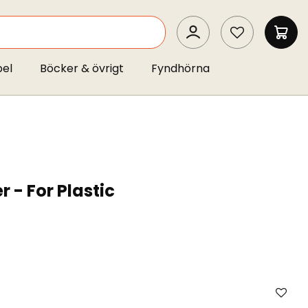
SEARCH
MIN 
pel
Böcker & övrigt
Fyndhörna
 - For Plastic