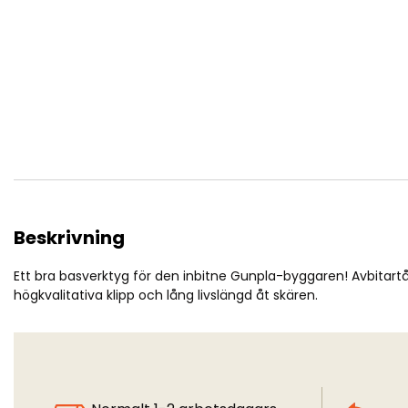
Tamiya Side Cutter - For Plastic
Beskrivning
Ett bra basverktyg för den inbitne Gunpla-byggaren! Avbitart
högkvalitativa klipp och lång livslängd åt skären.