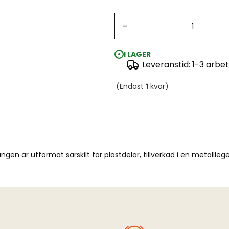
-
I LAGER
Leveranstid: 1-3 arbe
(Endast
1
kvar)
ången är utformat särskilt för plastdelar, tillverkad i en metal