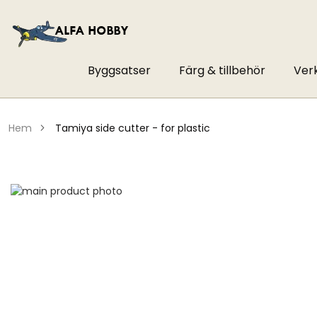
Byggsatser
Färg & tillbehör
Ver
hem
tamiya side cutter - for plastic
Hoppa
till
Hoppa
slutet
till
av
början
bildgalleriet
av
bildgalleriet