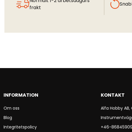
Normalt 1-2 arbetsdagars
Snab
frakt
INFORMATION
KONTAKT
Om oss
Alfa Hobby AB,
Blog
Instrumentväg
Integritetspolicy
+46-8684590