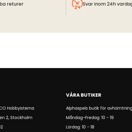
ba returer
Svar inom 24h varda
VÅRA BUTIKER
 CO Hobbyisterna
Alphaspels butik för avhämtning
en 2, Stockholm
Måndag-Fredag: 10 - 19
92
Lördag: 10 - 18