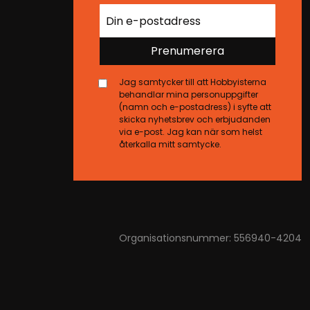
Prenumerera
Jag samtycker till att Hobbyisterna
behandlar mina personuppgifter
(namn och e-postadress) i syfte att
skicka nyhetsbrev och erbjudanden
via e-post. Jag kan när som helst
återkalla mitt samtycke.
Organisationsnummer: 556940-4204