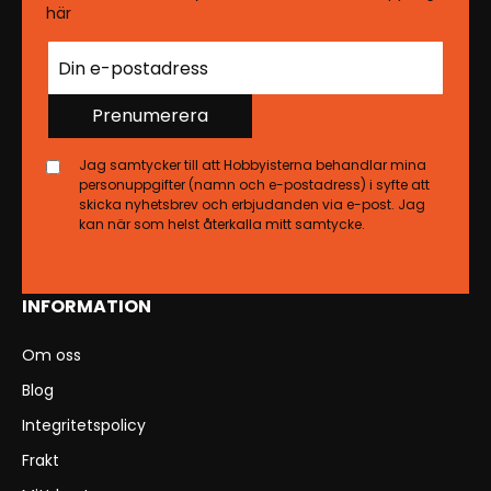
här
Prenumerera
Jag samtycker till att Hobbyisterna behandlar mina
personuppgifter (namn och e-postadress) i syfte att
skicka nyhetsbrev och erbjudanden via e-post. Jag
kan när som helst återkalla mitt samtycke.
INFORMATION
Om oss
Blog
Integritetspolicy
Frakt