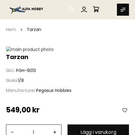
SEARCH
MIN VARUKORG
Hem
Tarzan
Hoppa
till
Hoppa
Tarzan
slutet
till
av
början
SKU
PGH-9013
bildgalleriet
av
bildgalleriet
Skala
1/8
Manufacturer
Pegasus Hobbies
549,00 kr
-
+
Lägg i varukorg