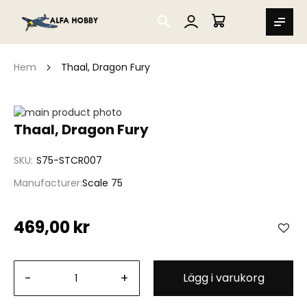
SEARCH
MIN VARUKORG
Hem
Thaal, Dragon Fury
Hoppa
till
Hoppa
Thaal, Dragon Fury
slutet
till
av
början
SKU
S75-STCR007
bildgalleriet
av
bildgalleriet
Manufacturer
Scale 75
469,00 kr
-
+
Lägg i varukorg