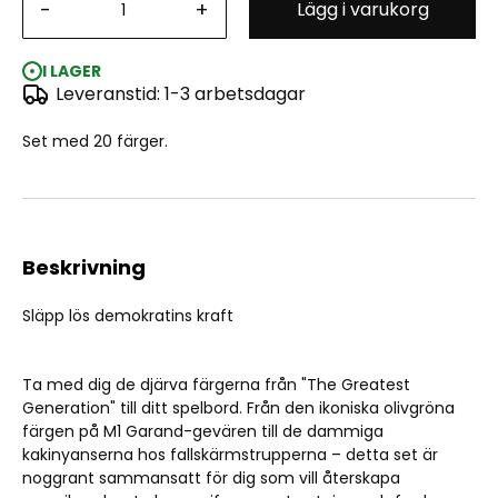
-
+
Lägg i varukorg
The Army Painter Historical: WWII American Combo
I LAGER
Leveranstid: 1-3 arbetsdagar
Set med 20 färger.
Beskrivning
Släpp lös demokratins kraft
Ta med dig de djärva färgerna från "The Greatest
Generation" till ditt spelbord. Från den ikoniska olivgröna
färgen på M1 Garand-gevären till de dammiga
kakinyanserna hos fallskärmstrupperna – detta set är
noggrant sammansatt för dig som vill återskapa