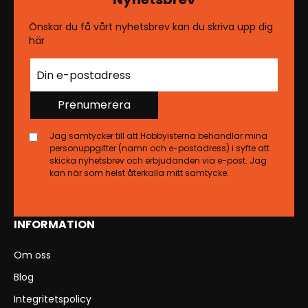
Önskar du få vårt nyhetsbrev kan du skriva upp dig
här
Prenumerera
Jag samtycker till att Hobbyisterna behandlar mina
personuppgifter (namn och e-postadress) i syfte att
skicka nyhetsbrev och erbjudanden via e-post. Jag
kan när som helst återkalla mitt samtycke.
INFORMATION
Om oss
Blog
Integritetspolicy