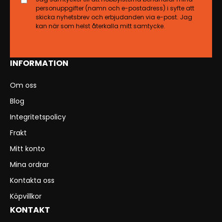
personuppgifter (namn och e-postadress) i syfte att
skicka nyhetsbrev och erbjudanden via e-post. Jag
kan när som helst återkalla mitt samtycke.
INFORMATION
Om oss
Blog
Integritetspolicy
Frakt
Mitt konto
Mina ordrar
Kontakta oss
Köpvillkor
KONTAKT