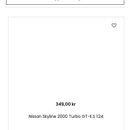
Lägg
till
i
önske
349,00 kr
Nissan Skyline 2000 Turbo GT-E.S 1:24