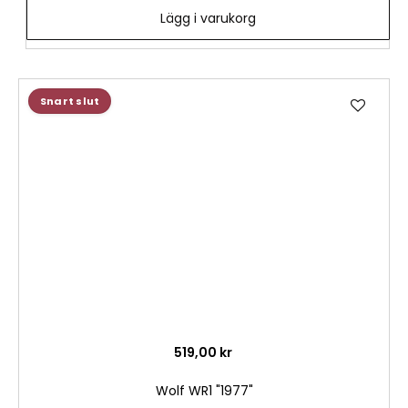
Lägg i varukorg
Lägg
Snart slut
till
i
önske
519,00 kr
Wolf WR1 "1977"