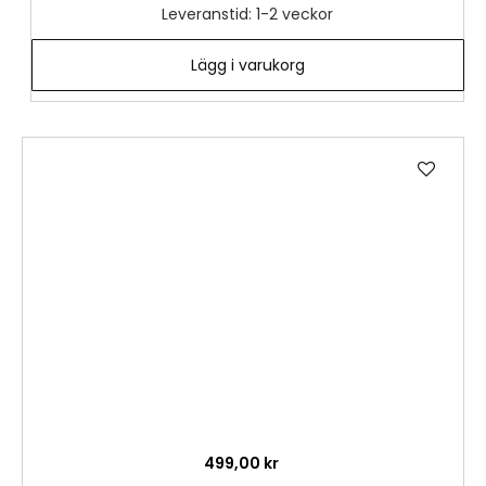
Leveranstid: 1-2 veckor
Lägg i varukorg
Lägg
till
i
önske
499,00 kr