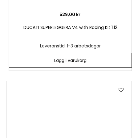
529,00 kr
DUCATI SUPERLEGGERA V4 with Racing Kit 1:12
Leveranstid: 1-3 arbetsdagar
Lägg i varukorg
Lägg
till
i
önske