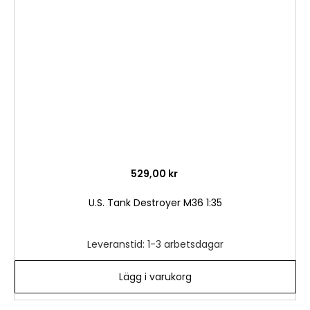
i
önske
529,00 kr
U.S. Tank Destroyer M36 1:35
Leveranstid: 1-3 arbetsdagar
Lägg i varukorg