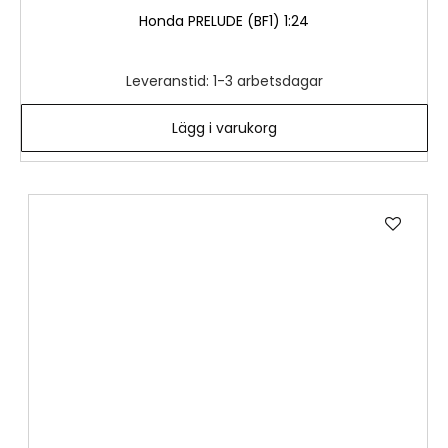
Honda PRELUDE (BF1) 1:24
Leveranstid: 1-3 arbetsdagar
Lägg i varukorg
Lägg
till
i
önske