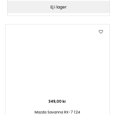
Ej i lager
Lägg
till
i
önske
349,00 kr
Mazda Savanna RX-7 1:24