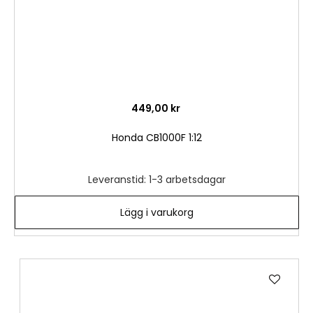
449,00 kr
Honda CB1000F 1:12
Leveranstid: 1-3 arbetsdagar
Lägg i varukorg
Lägg
till
i