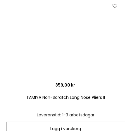
Lägg
till
i
önske
359,00 kr
TAMIYA Non-Scratch Long Nose Pliers II
Leveranstid: 1-3 arbetsdagar
Lägg i varukorg