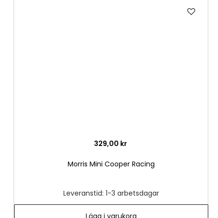
Lägg
till
i
önske
329,00 kr
Morris Mini Cooper Racing
Leveranstid: 1-3 arbetsdagar
Lägg i varukorg