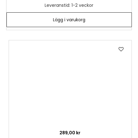
Leveranstid: 1-2 veckor
Lägg i varukorg
Lägg
till
i
önske
289,00 kr