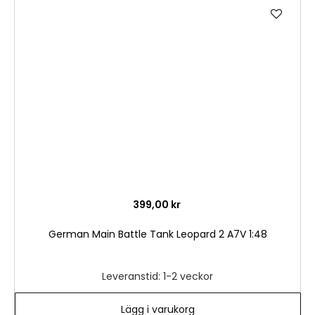
Lägg
till
i
önske
399,00 kr
German Main Battle Tank Leopard 2 A7V 1:48
Leveranstid: 1-2 veckor
Lägg i varukorg