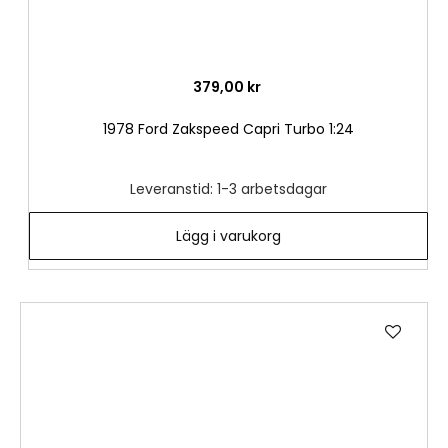
379,00 kr
1978 Ford Zakspeed Capri Turbo 1:24
Leveranstid: 1-3 arbetsdagar
Lägg i varukorg
Lägg
till
i
önske