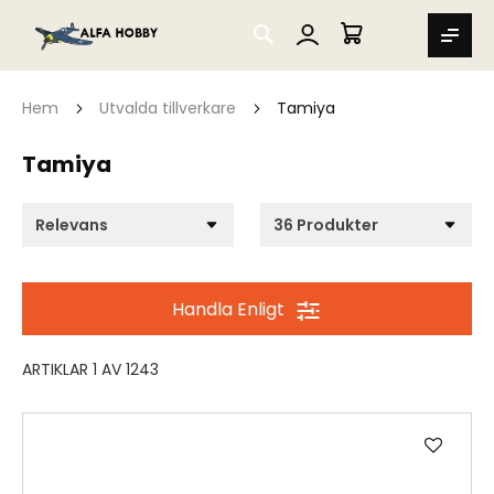
SEARCH
MIN VARUKORG
Hem
Utvalda tillverkare
Tamiya
Tamiya
Handla Enligt
ARTIKLAR
1
AV
1243
Lägg
till
i