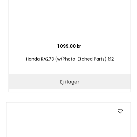
1 099,00 kr
Honda RA273 (w/Photo-Etched Parts) 1:12
Ej i lager
Lägg
till
i
önske