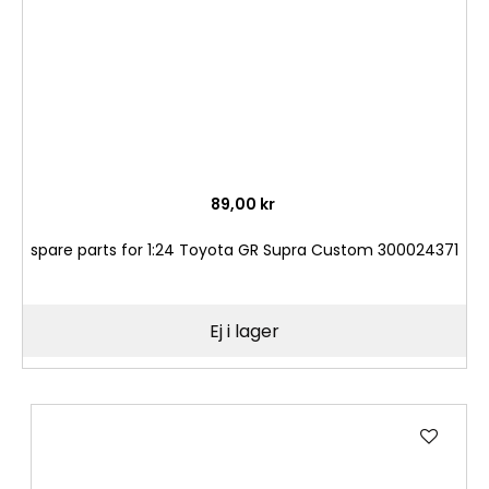
89,00 kr
spare parts for 1:24 Toyota GR Supra Custom 300024371
Ej i lager
Lägg
till
i