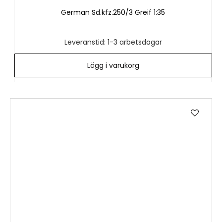
German Sd.kfz.250/3 Greif 1:35
Leveranstid: 1-3 arbetsdagar
Lägg i varukorg
Lägg
till
i
önske