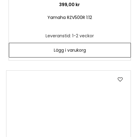
399,00 kr
Yamaha RZV500R 1:12
Leveranstid: 1-2 veckor
Lägg i varukorg
Lägg
till
i
önske