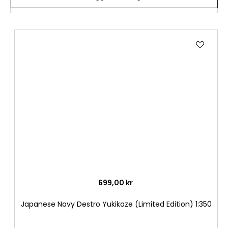
Lägg
till
i
önske
699,00 kr
Japanese Navy Destro Yukikaze (Limited Edition) 1:350