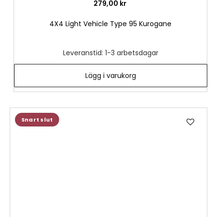
279,00 kr
4X4 Light Vehicle Type 95 Kurogane
Leveranstid: 1-3 arbetsdagar
Lägg i varukorg
Lägg
Snart slut
till
i
önske