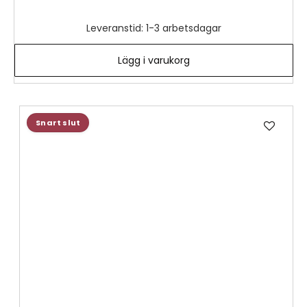
Leveranstid: 1-3 arbetsdagar
Lägg i varukorg
Lägg
Snart slut
till
i
önske