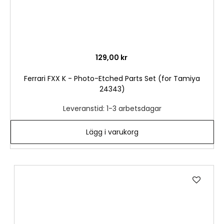
129,00 kr
Ferrari FXX K - Photo-Etched Parts Set (for Tamiya
24343)
Leveranstid: 1-3 arbetsdagar
Lägg i varukorg
Lägg
till
i
önske