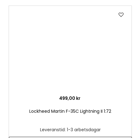
Lägg
till
i
önske
499,00 kr
Lockheed Martin F-35C Lightning II 1:72
Leveranstid: 1-3 arbetsdagar