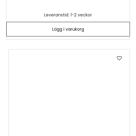
Leveranstid: 1-2 veckor
Lägg i varukorg
Lägg
till
i
önske