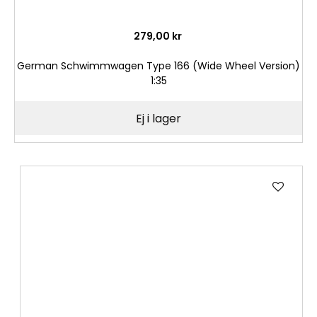
279,00 kr
German Schwimmwagen Type 166 (Wide Wheel Version)
1:35
Ej i lager
Lägg
till
i
önske