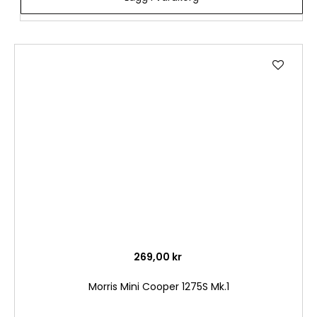
Lägg
till
i
önske
269,00 kr
Morris Mini Cooper 1275S Mk.1