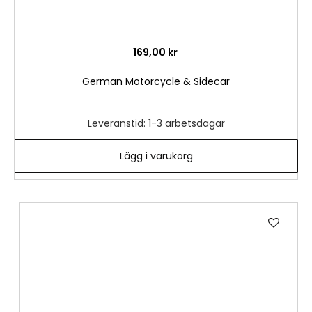
169,00 kr
German Motorcycle & Sidecar
Leveranstid: 1-3 arbetsdagar
Lägg i varukorg
Lägg
till
i
önske