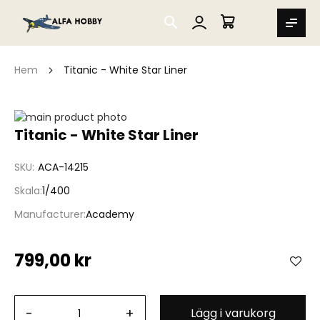
SEARCH
MIN VARUKORG
Hem
Titanic - White Star Liner
Hoppa
till
Hoppa
Titanic - White Star Liner
slutet
till
av
början
SKU
ACA-14215
bildgalleriet
av
bildgalleriet
Skala
1/400
Manufacturer
Academy
799,00 kr
-
+
Lägg i varukorg