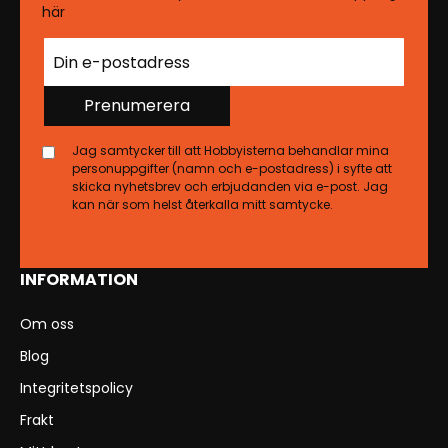
här
Prenumerera
Jag samtycker till att Hobbyisterna behandlar mina
personuppgifter (namn och e-postadress) i syfte att
skicka nyhetsbrev och erbjudanden via e-post. Jag
kan när som helst återkalla mitt samtycke.
INFORMATION
Om oss
Blog
Integritetspolicy
Frakt