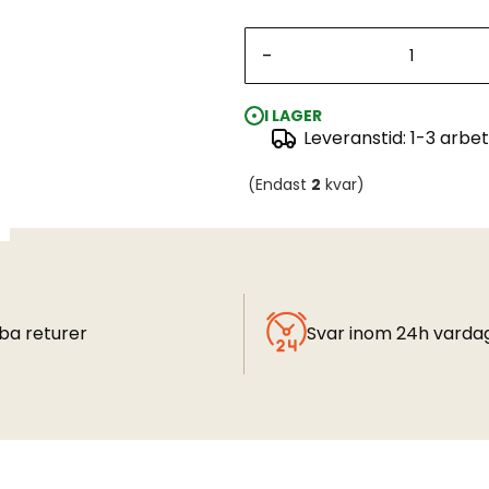
-
I LAGER
Leveranstid: 1-3 arbe
(Endast
2
kvar)
ba returer
Svar inom 24h varda