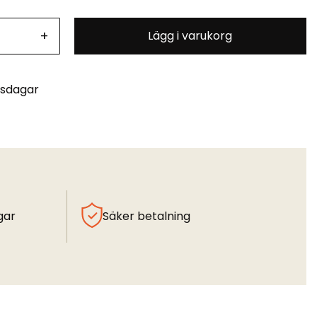
+
Lägg i varukorg
tsdagar
gar
Säker betalning