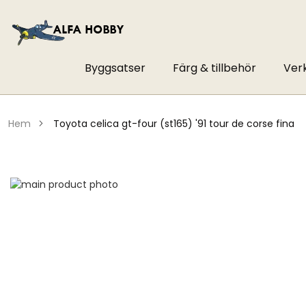
Byggsatser
Färg & tillbehör
Ver
hem
toyota celica gt-four (st165) '91 tour de corse fina
Hoppa
till
Hoppa
slutet
till
av
början
bildgalleriet
av
bildgalleriet