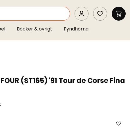
SEARCH
MIN 
pel
Böcker & övrigt
Fyndhörna
FOUR (ST165) '91 Tour de Corse Fina
t