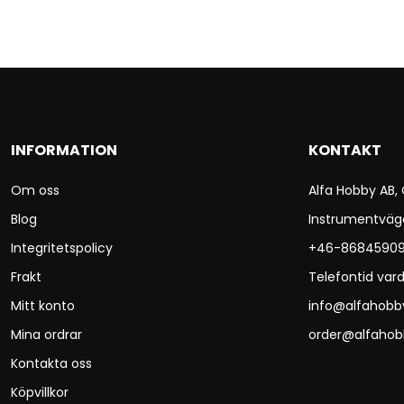
INFORMATION
KONTAKT
Om oss
Alfa Hobby AB,
Blog
Instrumentväg
Integritetspolicy
+46-8684590
Frakt
Telefontid vard
Mitt konto
info@alfahobb
Mina ordrar
order@alfahob
Kontakta oss
Köpvillkor