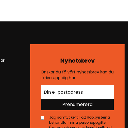
Nyhetsbrev
ar:
Önskar du få vårt nyhetsbrev kan du
skriva upp dig här
Prenumerera
Jag samtycker till att Hobbyisterna
behandlar mina personuppgifter
(namn och e-postadress) i syfte att