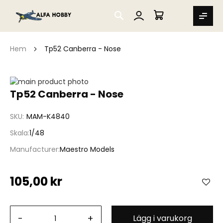
SEARCH
MIN VARUKORG
Hem
Tp52 Canberra - Nose
Hoppa
till
Hoppa
Tp52 Canberra - Nose
slutet
till
av
början
SKU
MAM-K4840
bildgalleriet
av
bildgalleriet
Skala
1/48
Manufacturer
Maestro Models
105,00 kr
-
+
Lägg i varukorg