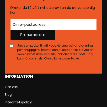
Önskar du få vårt nyhetsbrev kan du skriva upp dig
här
Prenumerera
Jag samtycker till att Hobbyisterna behandlar mina
personuppgifter (namn och e-postadress) i syfte att
skicka nyhetsbrev och erbjudanden via e-post. Jag
kan när som helst återkalla mitt samtycke.
INFORMATION
Om oss
Blog
Integritetspolicy