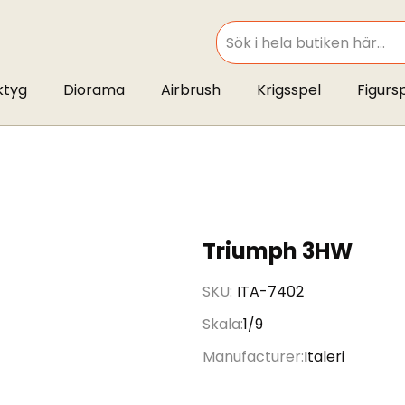
SEARCH
ktyg
Diorama
Airbrush
Krigsspel
Figurs
Triumph 3HW
SKU
ITA-7402
Skala
1/9
Manufacturer
Italeri