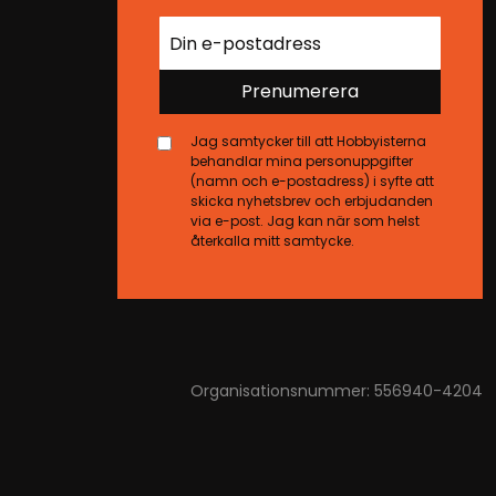
Prenumerera
Jag samtycker till att Hobbyisterna
behandlar mina personuppgifter
(namn och e-postadress) i syfte att
skicka nyhetsbrev och erbjudanden
via e-post. Jag kan när som helst
återkalla mitt samtycke.
Organisationsnummer: 556940-4204