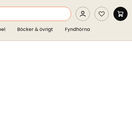
SEARCH
MIN 
pel
Böcker & övrigt
Fyndhörna