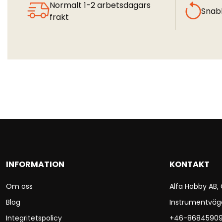
Normalt 1-2 arbetsdagars
Snab
frakt
INFORMATION
KONTAKT
Om oss
Alfa Hobby AB,
Blog
Instrumentväg
Integritetspolicy
+46-8684590