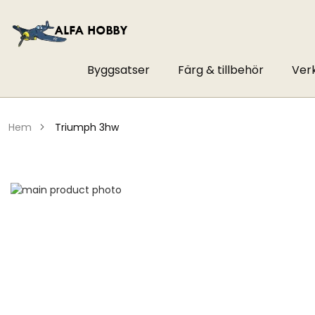
Byggsatser
Färg & tillbehör
Ver
hem
triumph 3hw
Hoppa
till
Hoppa
slutet
till
av
början
bildgalleriet
av
bildgalleriet