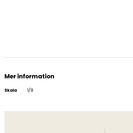
Triumph 3HW
Mer information
Mer
Skala
1/9
information