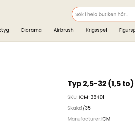
SEARCH
ktyg
Diorama
Airbrush
Krigsspel
Figurs
Typ 2,5-32 (1,5 to
SKU
ICM-35401
Skala
1/35
Manufacturer
ICM