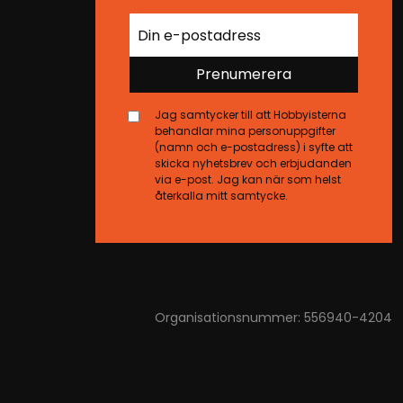
Prenumerera
Jag samtycker till att Hobbyisterna
behandlar mina personuppgifter
(namn och e-postadress) i syfte att
skicka nyhetsbrev och erbjudanden
via e-post. Jag kan när som helst
återkalla mitt samtycke.
Organisationsnummer: 556940-4204