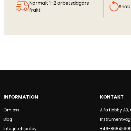
Normalt 1-2 arbetsdagars
Snab
frakt
INFORMATION
KONTAKT
Om oss
Alfa Hobby AB,
Blog
Instrumentväg
Integritetspolicy
+46-8684590