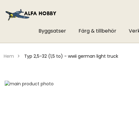
Byggsatser
Färg & tillbehör
Ver
hem
typ 2,5-32 (1,5 to) - wwii german light truck
Hoppa
till
Hoppa
slutet
till
av
början
bildgalleriet
av
bildgalleriet