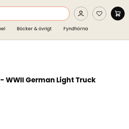
SEARCH
MIN 
pel
Böcker & övrigt
Fyndhörna
) - WWII German Light Truck