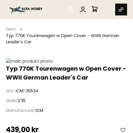
SEARCH
MIN VARUKORG
Hem
Typ 770K Tourenwagen w Open Cover - WWII German
Leader's Car
Hoppa
till
Hoppa
Typ 770K Tourenwagen w Open Cover -
slutet
till
WWII German Leader's Car
av
början
bildgalleriet
av
bildgalleriet
SKU
ICM-35534
Skala
1/35
Manufacturer
ICM
439,00 kr