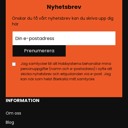
Nyhetsbrev
Önskar du få vårt nyhetsbrev kan du skriva upp dig
här
Prenumerera
Jag samtycker till att Hobbyisterna behandlar mina
personuppgifter (namn och e-postadress) i syfte att
skicka nyhetsbrev och erbjudanden via e-post. Jag
kan när som helst återkalla mitt samtycke.
INFORMATION
Om oss
Blog