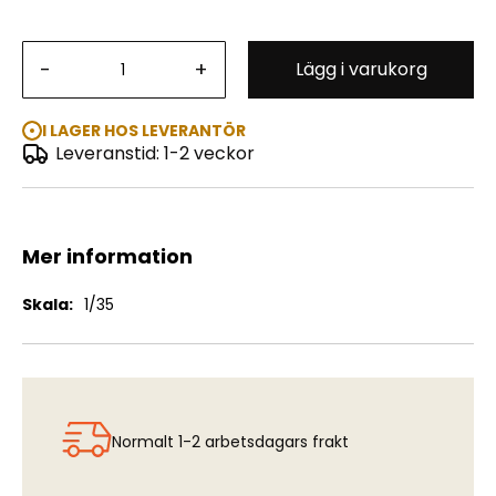
Typ 770K Tourenwagen w Open Cover - WWII German
-
+
Lägg i varukorg
Leader's Car
I LAGER HOS LEVERANTÖR
Leveranstid: 1-2 veckor
Mer information
Mer
1/35
information
Normalt 1-2 arbetsdagars frakt