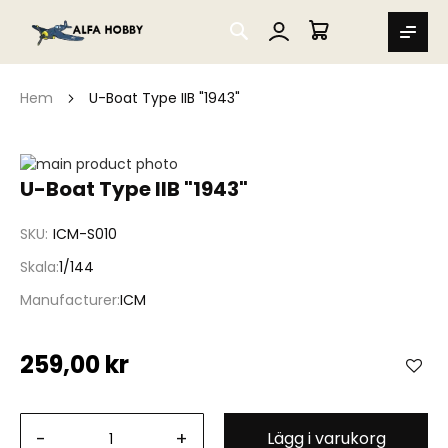
SEARCH
MIN VARUKORG
Hem
U-Boat Type IIB "1943"
Hoppa
till
Hoppa
U-Boat Type IIB "1943"
slutet
till
av
början
SKU
ICM-S010
bildgalleriet
av
bildgalleriet
Skala
1/144
Manufacturer
ICM
259,00 kr
-
+
Lägg i varukorg