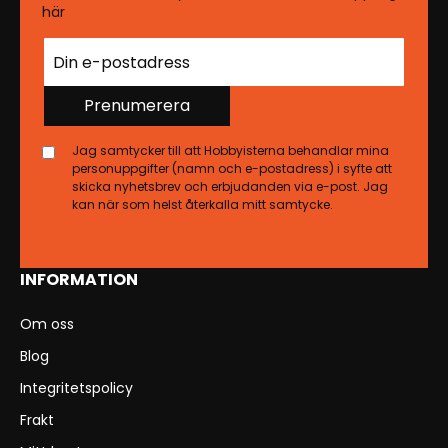
här
Prenumerera
Jag samtycker till att Hobbyisterna behandlar mina
personuppgifter (namn och e-postadress) i syfte att
skicka nyhetsbrev och erbjudanden via e-post. Jag
kan när som helst återkalla mitt samtycke.
INFORMATION
Om oss
Blog
Integritetspolicy
Frakt