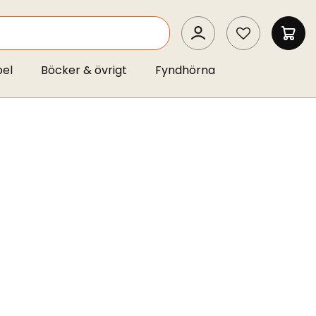
SEARCH
MIN 
pel
Böcker & övrigt
Fyndhörna