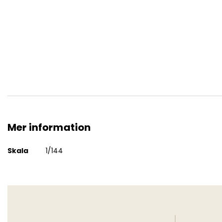
U-Boat type XXIII
Mer information
Mer
Skala
1/144
information