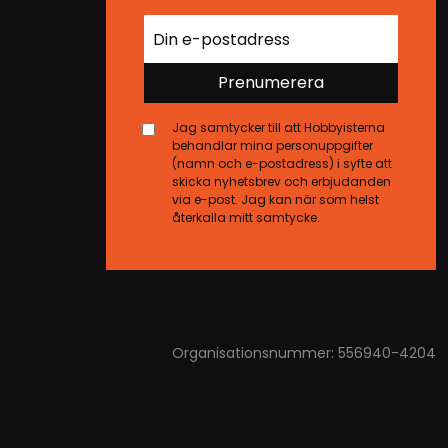
Prenumerera
Jag samtycker till att Hobbyisterna
behandlar mina personuppgifter
(namn och e-postadress) i syfte att
skicka nyhetsbrev och erbjudanden
via e-post. Jag kan när som helst
återkalla mitt samtycke.
Organisationsnummer: 556940-4204