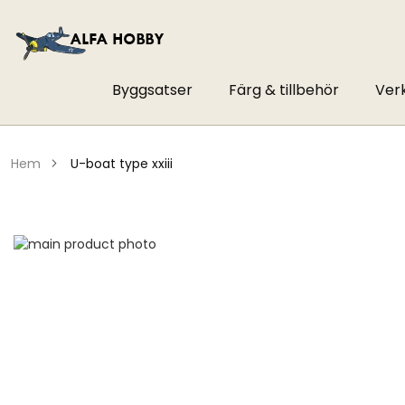
Byggsatser
Färg & tillbehör
Ver
hem
u-boat type xxiii
Hoppa
till
Hoppa
slutet
till
av
början
bildgalleriet
av
bildgalleriet