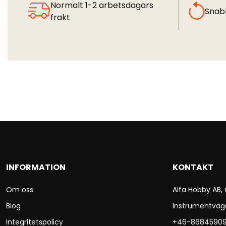
Normalt 1-2 arbetsdagars
Snab
frakt
INFORMATION
KONTAKT
Om oss
Alfa Hobby AB,
Blog
Instrumentväg
Integritetspolicy
+46-8684590