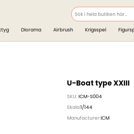
SEARCH
ktyg
Diorama
Airbrush
Krigsspel
Figurs
U-Boat type XXIII
SKU
ICM-S004
Skala
1/144
Manufacturer
ICM