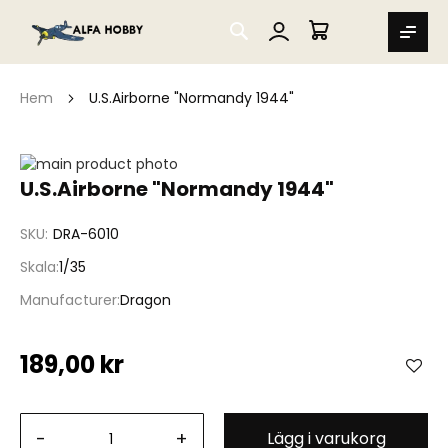
SEARCH
MIN VARUKORG
Hem
U.S.Airborne "Normandy 1944"
Hoppa
till
Hoppa
U.S.Airborne "Normandy 1944"
slutet
till
av
början
SKU
DRA-6010
bildgalleriet
av
bildgalleriet
Skala
1/35
Manufacturer
Dragon
189,00 kr
-
+
Lägg i varukorg