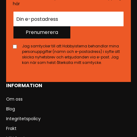
här
Prenumerera
Jag samtycker till att Hobbyisterna behandlar mina
personuppgifter (namn och e-postadress) i syfte att
skicka nyhetsbrev och erbjudanden via e-post. Jag
kan när som helst återkalla mitt samtycke.
INFORMATION
Om oss
Blog
Integritetspolicy
Frakt