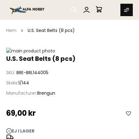
SEARCH
MIN VARUKORG
Hem
U.S. Seat Belts (8 pcs)
Hoppa
till
Hoppa
U.S. Seat Belts (8 pcs)
slutet
till
av
början
SKU
BRE-BRL144005
bildgalleriet
av
bildgalleriet
Skala
1/144
Manufacturer
Brengun
69,00 kr
EJ I LAGER