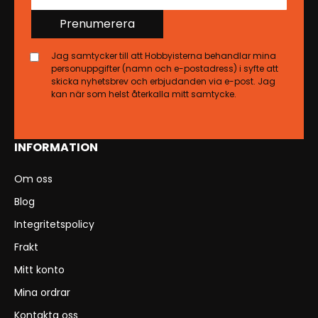
Prenumerera
Jag samtycker till att Hobbyisterna behandlar mina
personuppgifter (namn och e-postadress) i syfte att
skicka nyhetsbrev och erbjudanden via e-post. Jag
kan när som helst återkalla mitt samtycke.
INFORMATION
Om oss
Blog
Integritetspolicy
Frakt
Mitt konto
Mina ordrar
Kontakta oss