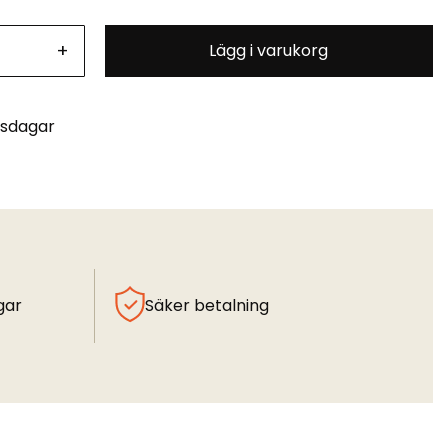
+
Lägg i varukorg
tsdagar
gar
Säker betalning