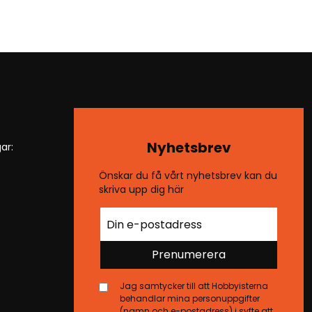
Nyhetsbrev
ar:
Önskar du få vårt nyhetsbrev kan du
skriva upp dig här
Prenumerera
Jag samtycker till att Hobbyisterna
behandlar mina personuppgifter
(namn och e-postadress) i syfte att