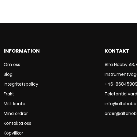
INFORMATION
KONTAKT
Om oss
Alfa Hobby AB,
Blog
Instrumentväg
Integritetspolicy
+46-8684590
Frakt
Telefontid vard
Mitt konto
info@alfahobb
Mina ordrar
order@alfahob
Kontakta oss
Köpvillkor