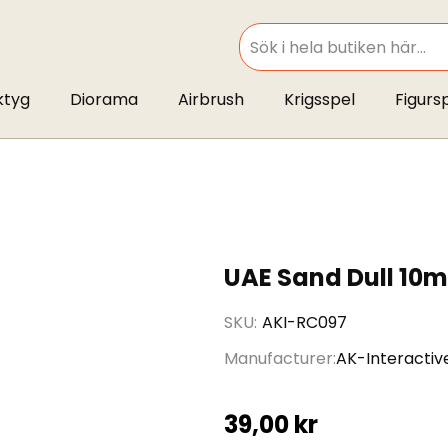
SEARCH
ktyg
Diorama
Airbrush
Krigsspel
Figurs
UAE Sand Dull 10m
SKU
AKI-RC097
Manufacturer
AK-Interactiv
39,00 kr