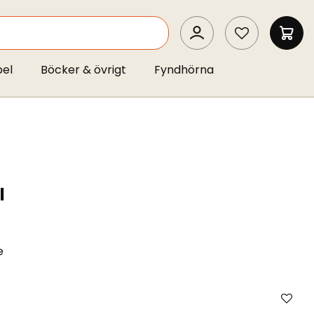
SEARCH
MIN 
pel
Böcker & övrigt
Fyndhörna
l
e