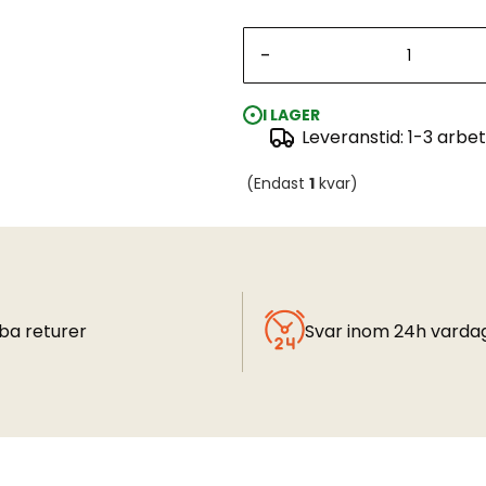
-
I LAGER
Leveranstid: 1-3 arbe
(Endast
1
kvar)
ba returer
Svar inom 24h varda