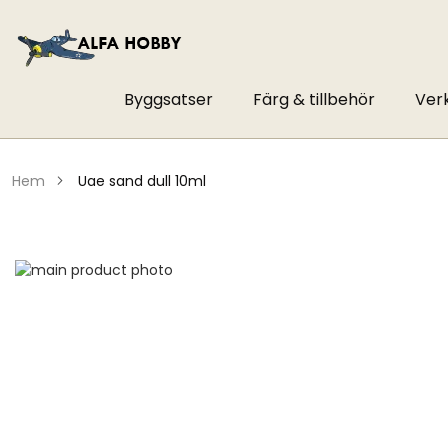
Byggsatser
Färg & tillbehör
Ver
hem
uae sand dull 10ml
Hoppa
till
Hoppa
slutet
till
av
början
bildgalleriet
av
bildgalleriet