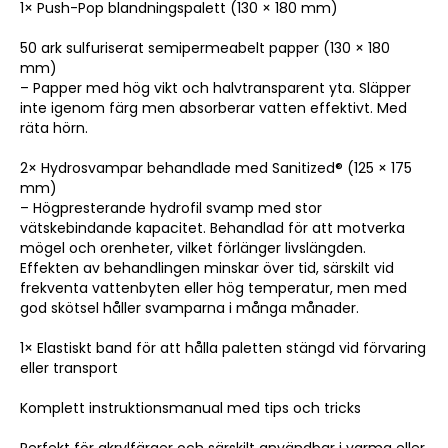
1× Push-Pop blandningspalett (130 × 180 mm)
50 ark sulfuriserat semipermeabelt papper (130 × 180
mm)
– Papper med hög vikt och halvtransparent yta. Släpper
inte igenom färg men absorberar vatten effektivt. Med
räta hörn.
2× Hydrosvampar behandlade med Sanitized® (125 × 175
mm)
– Högpresterande hydrofil svamp med stor
vätskebindande kapacitet. Behandlad för att motverka
mögel och orenheter, vilket förlänger livslängden.
Effekten av behandlingen minskar över tid, särskilt vid
frekventa vattenbyten eller hög temperatur, men med
god skötsel håller svamparna i många månader.
1× Elastiskt band för att hålla paletten stängd vid förvaring
eller transport
Komplett instruktionsmanual med tips och tricks