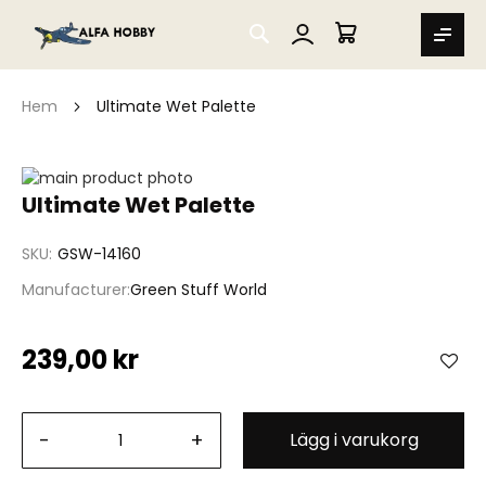
SEARCH
MIN VARUKORG
Hem
Ultimate Wet Palette
Hoppa
till
Hoppa
Ultimate Wet Palette
slutet
till
av
början
SKU
GSW-14160
bildgalleriet
av
bildgalleriet
Manufacturer
Green Stuff World
239,00 kr
-
+
Lägg i varukorg