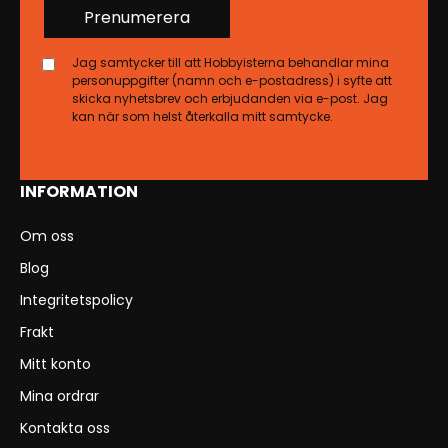
Prenumerera
Jag samtycker till att Hobbyisterna behandlar mina
personuppgifter (namn och e-postadress) i syfte att
skicka nyhetsbrev och erbjudanden via e-post. Jag
kan när som helst återkalla mitt samtycke.
INFORMATION
Om oss
Blog
Integritetspolicy
Frakt
Mitt konto
Mina ordrar
Kontakta oss