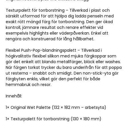
Texturpalett för torrborstning – Tillverkad i plast och
särskilt utformad för att hjälpa dig ladda penseln med
exakt rätt mängd färg för torrborstning. Den ger ökad
kontroll, jämnare resultat och renare effekter vid
exempelvis highlights eller väderpåverkan. Enkel att
rengöra och konstruerad för lång hållbarhet.
Flexibel Push-Pop-blandningspalett – Tillverkad i
högkvalitativ flexibel silikon med mjuka färgkoppar som
gör det enkelt att blanda metallfärger, bläck eller washes.
När färgen torkat trycker du bara underifrån för att poppa
ut resterna – snabbt och smidigt. Den non-stick-yta gör
färgbyten enkla, vilket gör den perfekt för både
hemmabruk och resor.
Innehåll:
1× Original Wet Palette (132 × 182 mm – arbetsyta)
1× Texturpalett för torrborstning (130 × 180 mm)