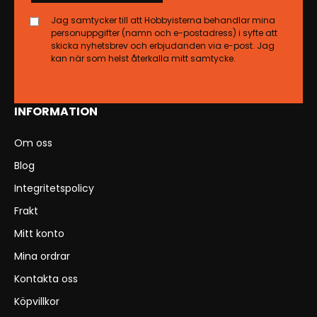
Jag samtycker till att Hobbyisterna behandlar mina
personuppgifter (namn och e-postadress) i syfte att
skicka nyhetsbrev och erbjudanden via e-post. Jag
kan när som helst återkalla mitt samtycke.
INFORMATION
Om oss
Blog
Integritetspolicy
Frakt
Mitt konto
Mina ordrar
Kontakta oss
Köpvillkor