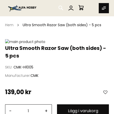
SEARCH
MIN VARUKORG
Hem
Ultra Smooth Razor Saw (both sides) - 5 pcs
Hoppa
till
Hoppa
Ultra Smooth Razor Saw (both sides) -
slutet
till
5 pcs
av
början
bildgalleriet
av
bildgalleriet
SKU
CMK-H1005
Manufacturer
CMK
139,00 kr
-
+
Lägg i varukorg