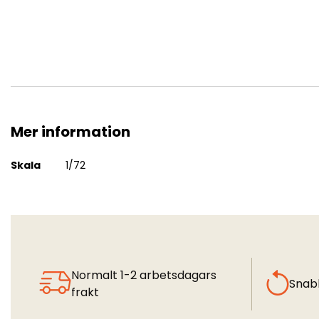
Mer information
Universal Carrier II Mk. II "Europe"
Mer
Skala
1/72
information
Normalt 1-2 arbetsdagars
Snab
frakt