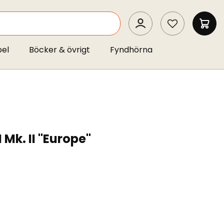
SEARCH
MIN 
pel
Böcker & övrigt
Fyndhörna
I Mk. II "Europe"