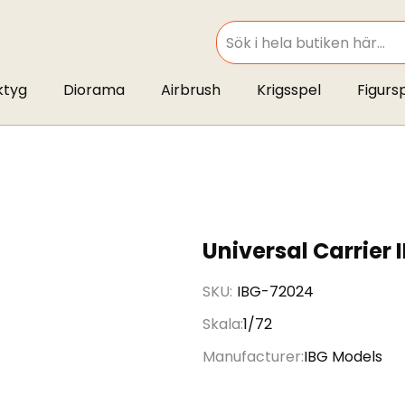
SEARCH
ktyg
Diorama
Airbrush
Krigsspel
Figurs
Universal Carrier I
SKU
IBG-72024
Skala
1/72
Manufacturer
IBG Models