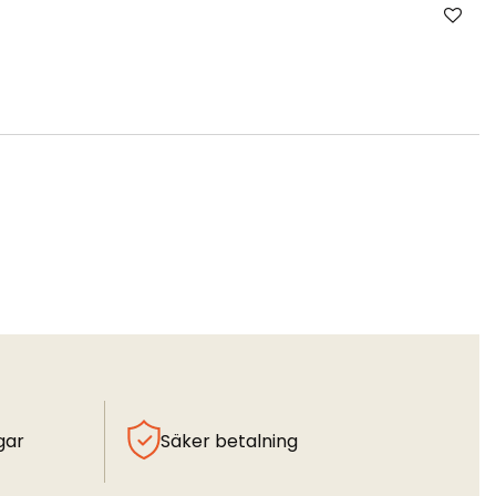
gar
Säker betalning