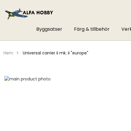
Byggsatser
Färg & tillbehör
Ver
hem
universal carrier ii mk. ii "europe"
Hoppa
till
Hoppa
slutet
till
av
början
bildgalleriet
av
bildgalleriet