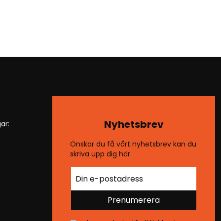
Nyhetsbrev
ar:
Önskar du få vårt nyhetsbrev kan du
skriva upp dig här
Prenumerera