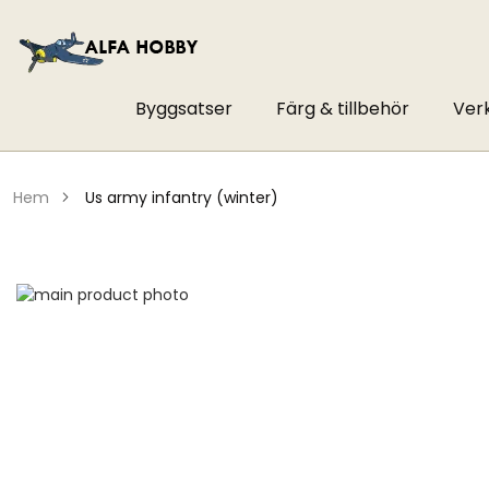
Byggsatser
Färg & tillbehör
Ver
hem
us army infantry (winter)
Hoppa
till
Hoppa
slutet
till
av
början
bildgalleriet
av
bildgalleriet