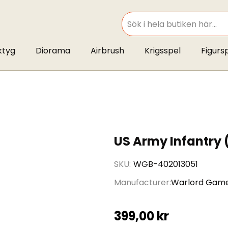
SEARCH
ktyg
Diorama
Airbrush
Krigsspel
Figurs
US Army Infantry 
SKU
WGB-402013051
Manufacturer
Warlord Gam
399,00 kr