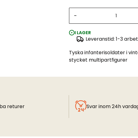
-
I LAGER
Leveranstid: 1-3 arbe
Tyska infanterisoldater i vin
stycket multipartfigurer
ba returer
Svar inom 24h varda