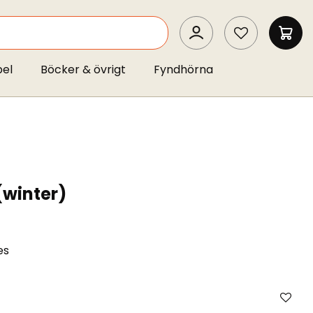
SEARCH
MIN 
pel
Böcker & övrigt
Fyndhörna
(winter)
es