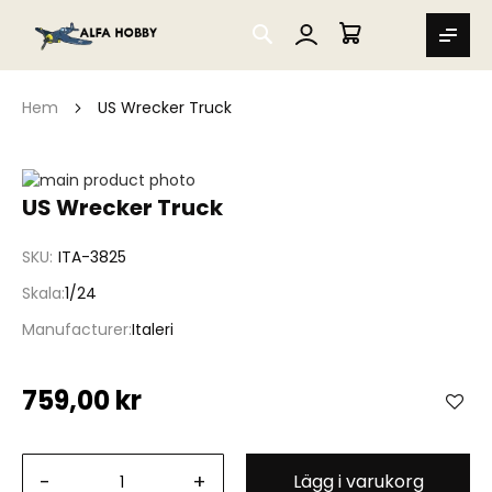
SEARCH
MIN VARUKORG
Hem
US Wrecker Truck
Hoppa
till
Hoppa
US Wrecker Truck
slutet
till
av
början
SKU
ITA-3825
bildgalleriet
av
bildgalleriet
Skala
1/24
Manufacturer
Italeri
759,00 kr
-
+
Lägg i varukorg