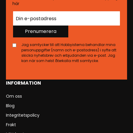
här
Prenumerera
Jag samtycker till att Hobbyisterna behandlar mina
personuppgifter (namn och e-postadress) i syfte att
skicka nyhetsbrev och erbjudanden via e-post. Jag
kan när som helst återkalla mitt samtycke.
INFORMATION
Om oss
Blog
Integritetspolicy
Frakt