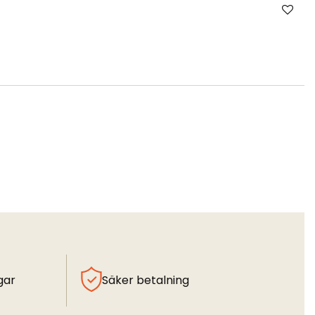
gar
Säker betalning