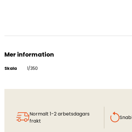
Mer information
USMC M-1114 Up-Armoured Tactical Vehicle (6 pcs)
Mer
Skala
1/350
information
Normalt 1-2 arbetsdagars
Snab
frakt