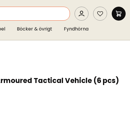
SEARCH
MIN 
pel
Böcker & övrigt
Fyndhörna
rmoured Tactical Vehicle (6 pcs)