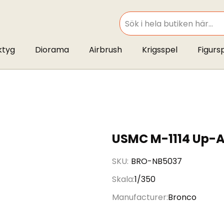
SEARCH
ktyg
Diorama
Airbrush
Krigsspel
Figurs
USMC M-1114 Up-A
SKU
BRO-NB5037
Skala
1/350
Manufacturer
Bronco