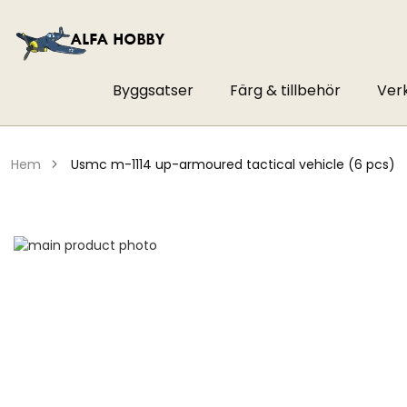
Byggsatser
Färg & tillbehör
Ver
hem
usmc m-1114 up-armoured tactical vehicle (6 pcs)
Hoppa
till
Hoppa
slutet
till
av
början
bildgalleriet
av
bildgalleriet