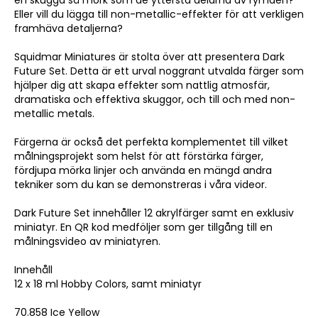
en skugga så mörk som de yttersta delarna av rymden?
Eller vill du lägga till non-metallic-effekter för att verkligen
framhäva detaljerna?
Squidmar Miniatures är stolta över att presentera Dark
Future Set. Detta är ett urval noggrant utvalda färger som
hjälper dig att skapa effekter som nattlig atmosfär,
dramatiska och effektiva skuggor, och till och med non-
metallic metals.
Färgerna är också det perfekta komplementet till vilket
målningsprojekt som helst för att förstärka färger,
fördjupa mörka linjer och använda en mängd andra
tekniker som du kan se demonstreras i våra videor.
Dark Future Set innehåller 12 akrylfärger samt en exklusiv
miniatyr. En QR kod medföljer som ger tillgång till en
målningsvideo av miniatyren.
Innehåll
12 x 18 ml Hobby Colors, samt miniatyr
70.858 Ice Yellow