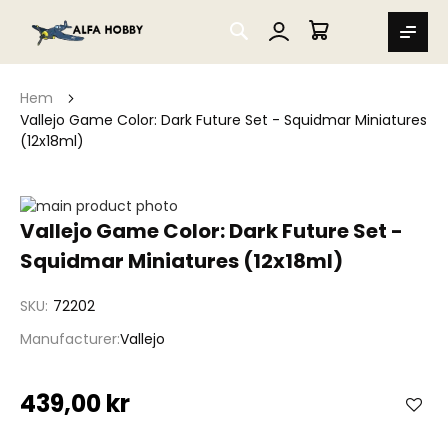
SEARCH
MIN VARUKORG
Hem
Vallejo Game Color: Dark Future Set - Squidmar Miniatures
(12x18ml)
Hoppa
till
Hoppa
Vallejo Game Color: Dark Future Set -
slutet
till
Squidmar Miniatures (12x18ml)
av
början
bildgalleriet
av
bildgalleriet
SKU
72202
Manufacturer
Vallejo
439,00 kr