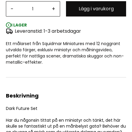
-
+
Lägg i varukorg
Vallejo Game Color: Dark Future Set - Squidmar
Miniatures (12x18ml)
I LAGER
Leveranstid: 1-3 arbetsdagar
Ett målarset från Squidmar Miniatures med 12 noggrant
utvalda färger, exklusiv miniatyr och målningsvideo,
perfekt för nattliga scener, dramatiska skuggor och non-
metallic-effekter.
Beskrivning
Dark Future Set
Har du någonsin tittat på en miniatyr och tänkt, det här
skulle se fantastiskt ut på en månbelyst gata? Behöver du