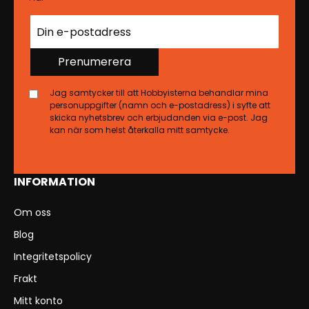
Prenumerera
Jag samtycker till att Hobbyisterna behandlar mina
personuppgifter (namn och e-postadress) i syfte att
skicka nyhetsbrev och erbjudanden via e-post. Jag
kan när som helst återkalla mitt samtycke.
INFORMATION
Om oss
Blog
Integritetspolicy
Frakt
Mitt konto