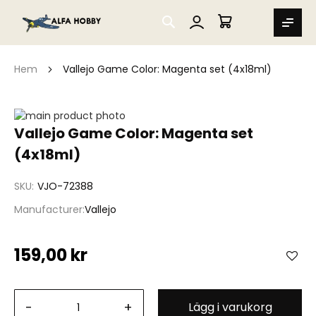
SEARCH
MIN VARUKORG
Hem
Vallejo Game Color: Magenta set (4x18ml)
Hoppa
till
Hoppa
Vallejo Game Color: Magenta set
slutet
till
(4x18ml)
av
början
bildgalleriet
av
bildgalleriet
SKU
VJO-72388
Manufacturer
Vallejo
159,00 kr
-
+
Lägg i varukorg