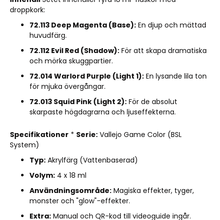
droppkork:
72.113 Deep Magenta (Base):
En djup och mättad
huvudfärg.
72.112 Evil Red (Shadow):
För att skapa dramatiska
och mörka skuggpartier.
72.014 Warlord Purple (Light 1):
En lysande lila ton
för mjuka övergångar.
72.013 Squid Pink (Light 2):
För de absolut
skarpaste högdagrarna och ljuseffekterna.
Specifikationer
*
Serie:
Vallejo Game Color (BSL
System)
Typ:
Akrylfärg (Vattenbaserad)
Volym:
4 x 18 ml
Användningsområde:
Magiska effekter, tyger,
monster och "glow"-effekter.
Extra:
Manual och QR-kod till videoguide ingår.