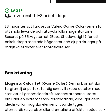
Vallejo Game Color: Magenta set (4x18ml)
I LAGER
Leveranstid: 1-3 arbetsdagar
Ett högintensivt färgset ur Vallejo Game Color-serien för
att måla levande och uttrycksfulla magenta-toner.
Baserat på BSL-systemet (Base, Shadow, Light) för att
enkelt skapa mättade högdagrar och djupa skuggor på
magiska effekter eller fantasivarelser.
Beskrivning
Magenta Color Set (Game Color)
Denna kromatiska
färgfamilj är perfekt för dig som vill skapa detaljer med
stor visuell genomslagskraft. Magentatonerna i setet
erbjuder en extremt stark färgmättnad, vilket gör dem
idealiska för magiska element, lysande tyger,
utomjordiska varelser eller dramatiska effekter i både sci-