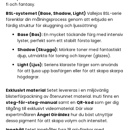
fi och fantasy.
BSL-systemet (Base, Shadow, Light)
Vallejos BSL-serie
förenklar din målningsprocess genom att erbjuda en
färdig struktur för skuggning och ljussättning:
Base (Bas):
En mycket täckande färg med intensiv
lyster, perfekt som ett stabilt första lager.
Shadow (Skugga):
Mörkare toner med fantastiskt
djup, utmärkta för toning och lasyrer (glazes).
Light (Ljus):
Seriens klaraste färger som används
för att ljusa upp basfärgen eller för att skapa skarpa
högdagrar.
Exklusivt material
Setet levereras i en miljövänlig
blisterförpackning av återvunnet material. Inuti finns en
steg-för-steg-manual
samt en
QR-kod
som ger dig
tillgång till exklusivt videomaterial. Där visar
expertmålaren
Ángel Giráldez
hur du bäst utnyttjar
dessa pigment för att skapa volym och intensitet.
Innehåll
Setet innehåller fyra 18 ml-flaskor med